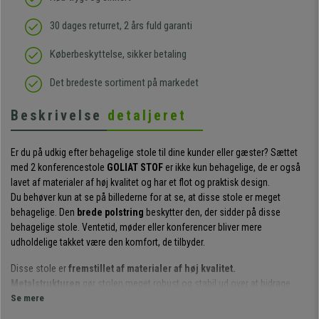
30 dages returret, 2 års fuld garanti
Køberbeskyttelse, sikker betaling
Det bredeste sortiment på markedet
Beskrivelse
detaljeret
Er du på udkig efter behagelige stole til dine kunder eller gæster? Sættet
med 2 konferencestole
GOLIAT STOF
er ikke kun behagelige, de er også
lavet af materialer af høj kvalitet og har et flot og praktisk design.
Du behøver kun at se på billederne for at se, at disse stole er meget
behagelige. Den
brede polstring
beskytter den, der sidder på disse
behagelige stole. Ventetid, møder eller konferencer bliver mere
udholdelige takket være den komfort, de tilbyder.
Disse stole er
fremstillet af materialer af høj kvalitet.
Metalstrukturen
gør stolen meget robust og stabil ud over at bidrage
med et strejf af design. Både sæde og ryglæn er betrukket med
Se mere
stof af høj
kvalitet
, som er let at rengøre.