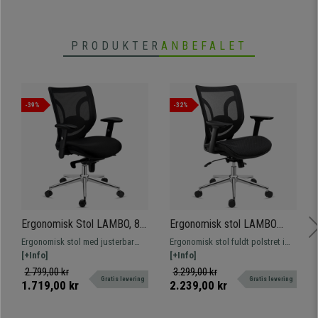
PRODUKTER
ANBEFALET
-39%
-32%
Ergonomisk Stol LAMBO, 8
Ergonomisk stol LAMBO
Timers Brug, Utrolig
PRO, 8 timers brug, Utrolig
Ergonomisk stol med justerbar
Ergonomisk stol fuldt polstret i
Lændestøtte, Høj Komfort, I
lændestøtte, 3D-armlæn, I
lændestøtte. Velegnet til intensiv
[+Info]
åndbart net med justerbar
[+Info]
Sort
sort
brug i 8 timer takket være dens
lændestøtte. Velegnet til intensiv
2.799,00 kr
3.299,00 kr
Gratis levering
Gratis levering
komfort og kvalitet. Hurtig
brug i 8 timer takket være dens
1.719,00 kr
2.239,00 kr
levering!
komfort og kvalitet. Hurtig
levering!