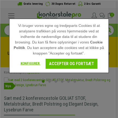
Gratis levering
30 Dages Returret
2 års Garanti
0
Vi bruger vores egne og tredjeparts Cookies til at
analysere trafikken på vores hjemmeside ved at
indhente de nødvendige data til at studere din
browsing. Du kan få flere oplysninger i vores
Cookie
Politik
. Du kan acceptere alle cookies ved at klikke på
Udnyt sommerudsalget hos kontorstolepro! Eksklusive 
knappen ”Accepter og fortsæt”.
rabatter i en begrænset periode - 
Se tilbuddet
 -
ACCEPTER OG FORTSÆT
KONFIGURER
Kontorstolepro
Specielle
Nye
Sæt med 2 konferencestole GOLIAT STOF,
Metalstruktur, Bredt Polstring og Elegant Design,
Lysebrun Farve