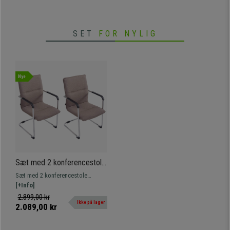
SET
FOR NYLIG
Nye
Sæt med 2 konferencestole
GOLIAT STOF, Metalstruktur,
Sæt med 2 konferencestole
Bredt Polstring og Elegant
GOLIAT. Komfortabelt sæde og
[+Info]
Design, Lysebrun Farve
ryglæn med høj polstring,
2.899,00 kr
Ikke på lager
betrukket med syntetisk læder af
2.089,00 kr
høj kvalitet.