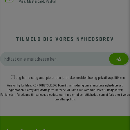
Visa, Mastercard, PayPal
TILMELD DIG VORES NYHEDSBREV
Jeg har læst og accepterer den
juridiske meddelelse
og
privatlivspolitikken
Ansvarlig for filen: KONTORSTOLE.DK; Formål: anmodning om at modtage nyhedsbrevet;
Legitimation: Samtykke; Modtagere: Dataene vil ikke blive kommunikeret til tredjeparter;
Rettigheder: Få adgang til, berigtig, slet data samt resten af de rettigheder, som vi forklarer i vores
privatlivspolitik.