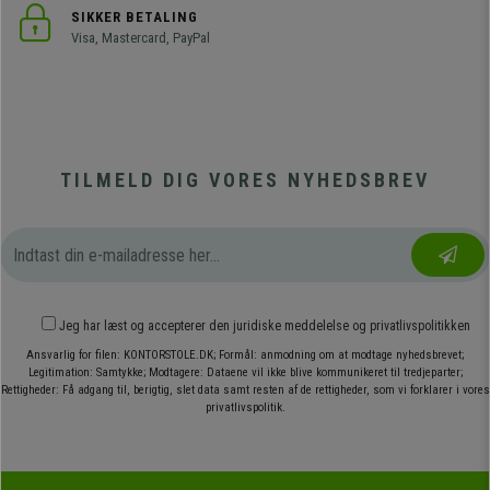
SIKKER BETALING
Visa, Mastercard, PayPal
TILMELD DIG VORES NYHEDSBREV
Jeg har læst og accepterer den
juridiske meddelelse
og
privatlivspolitikken
Ansvarlig for filen: KONTORSTOLE.DK; Formål: anmodning om at modtage nyhedsbrevet;
Legitimation: Samtykke; Modtagere: Dataene vil ikke blive kommunikeret til tredjeparter;
Rettigheder: Få adgang til, berigtig, slet data samt resten af de rettigheder, som vi forklarer i vores
privatlivspolitik.