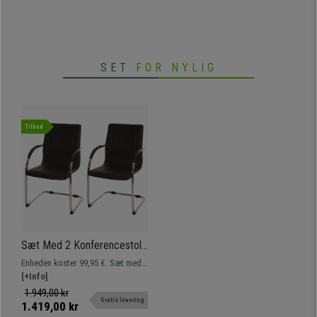
SET
FOR NYLIG
Tilbud
Sæt Med 2 Konferencestole
ZEUS, Metalstruktur,
Enheden koster 99,95 €. Sæt med 2
Eksklusivt Design, Brunt
designer konferencestole ZEUS.
[+Info]
Læderbetræk
Un modelo con diseño exclusivo.
1.949,00 kr
Gratis levering
Bredt sæde og ryglæn betrukket
1.419,00 kr
med syntetisk læder af høj kvalitet.