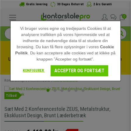
Gratis levering
30 Dages Returret
2 års Garanti
0
Vi bruger vores egne og tredjeparts Cookies til at
analysere trafikken på vores hjemmeside ved at
indhente de nødvendige data til at studere din
browsing. Du kan få flere oplysninger i vores
Cookie
Politik
. Du kan acceptere alle cookies ved at klikke på
Udnyt sommerudsalget hos kontorstolepro! Eksklusive 
knappen ”Accepter og fortsæt”.
rabatter i en begrænset periode - 
Se tilbuddet
 -
ACCEPTER OG FORTSÆT
KONFIGURER
Kontorstolepro
Kontormøbler
Konferencestole
Tilbud
Sæt Med 2 Konferencestole ZEUS, Metalstruktur,
Eksklusivt Design, Brunt Læderbetræk