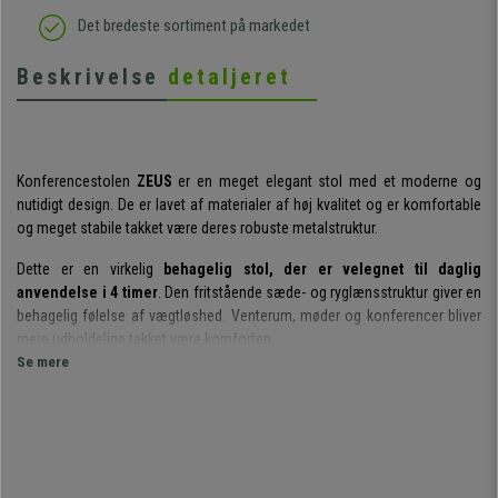
Det bredeste sortiment på markedet
Beskrivelse
detaljeret
Konferencestolen
ZEUS
er en meget elegant stol med et moderne og
nutidigt design. De er lavet af materialer af høj kvalitet og er komfortable
og meget stabile takket være deres robuste metalstruktur.
Dette er en virkelig
behagelig stol, der er velegnet til daglig
anvendelse i 4 timer
. Den fritstående sæde- og ryglænsstruktur giver en
behagelig følelse af vægtløshed. Venterum, møder og konferencer bliver
mere udholdelige takket være komforten.
Se mere
Disse stole er
lavet af materialer i topkvalitet
, bygget til at holde i
mange år og se lige så godt ud som den første dag. Stolens
robuste
metalstruktur
gør den meget stabil. Både sæde og ryglæn er betrukket
med
syntetisk læder af høj kvalitet
, som er let at rengøre.
Disse stole med deres
eksklusive, moderne design
er perfekte til