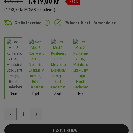
1.419,00 kr
1.949,00 kr
-27%
(1773,75 kr MOMS inkluderet)
Gratis levering
På lager. Klar til forsendelse
Brun
Rød
Sort
Hvid
-
+
LÆG I KURV