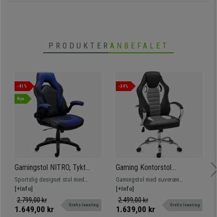
PRODUKTER
ANBEFALET
-41%
-34%
Nye
Gamingstol NITRO, Tykt
Gaming Kontorstol
Polstret, Foldbare Armlæn, I
MONTECARLO, Metalarmlæn
Sportslig designet stol med
Gamingstol med suveræn
Sort og Blåt Læder
og -Fod, Meget Komfortabel
polstring af høj densitet betrukket
[+Info]
robusthed og komfort i høj
[+Info]
og Robust, I Sort
med syntetisk læder og foldbare
kvalitet. Den har metalarmlæn og -
2.799,00 kr
2.499,00 kr
Gratis levering
Gratis levering
armlæn.
fod, som er typisk for avancerede
1.649,00 kr
1.639,00 kr
kontorstole. Hurtig levering!