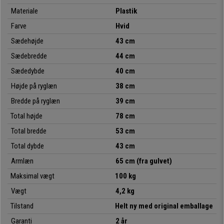
events osv. Desuden
fås den i flere farver
, så du kan vælge den, der
Materiale
Plastik
passer bedst til din smag, dine behov og dit lokale.
Farve
Hvid
Det skal nævnes, at dette er en
stabelbar model med armlæn
,
Sædehøjde
43 cm
som
leveres fuldt samlet
. Design, kvalitet, komfort og fleksibilitet til en
Sædebredde
44 cm
enestående pris, som du kun kan få på kontorstolepro.dk
Sædedybde
40 cm
Højde på ryglæn
38 cm
• Ideel til konferencelokaler
•
Komfortabel sæde- og ryglænsstruktur
Bredde på ryglæn
39 cm
•
Særlig robust: stålstel med 4 krombelagte ben
Total højde
78 cm
• Meget praktisk og anvendelig
Total bredde
53 cm
Total dybde
43 cm
Armlæn
65 cm (fra gulvet)
Maksimal vægt
100 kg
Vægt
4,2 kg
Tilstand
Helt ny med original emballage
Garanti
2 år