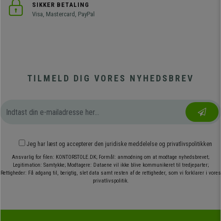
SIKKER BETALING
Visa, Mastercard, PayPal
TILMELD DIG VORES NYHEDSBREV
Jeg har læst og accepterer den
juridiske meddelelse
og
privatlivspolitikken
Ansvarlig for filen: KONTORSTOLE.DK; Formål: anmodning om at modtage nyhedsbrevet;
Legitimation: Samtykke; Modtagere: Dataene vil ikke blive kommunikeret til tredjeparter;
Rettigheder: Få adgang til, berigtig, slet data samt resten af de rettigheder, som vi forklarer i vores
privatlivspolitik.