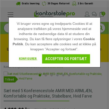
Gratis levering
30 Dages Returret
2 års Garanti
0
Vi bruger vores egne og tredjeparts Cookies til at
analysere trafikken på vores hjemmeside ved at
indhente de nødvendige data til at studere din
browsing. Du kan få flere oplysninger i vores
Cookie
Politik
. Du kan acceptere alle cookies ved at klikke på
Udnyt sommerudsalget hos kontorstolepro! Eksklusive 
knappen ”Accepter og fortsæt”.
rabatter i en begrænset periode - 
Se tilbuddet
 -
ACCEPTER OG FORTSÆT
KONFIGURER
Kontorstolepro
Kontorstole
Konference Stole
Tilbud
Sæt med 5 Konferencestole AMIR MED ARMLÆN,
Komfortable og Praktiske, Stabelbare, Hvid Farve