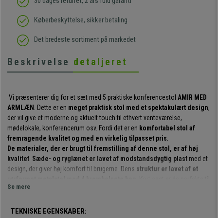
30 dages returret, 2 års fuld garanti
Køberbeskyttelse, sikker betaling
Det bredeste sortiment på markedet
Beskrivelse
detaljeret
Vi præsenterer dig for et sæt med 5 praktiske konferencestol
AMIR MED
ARMLÆN
. Dette er en
meget praktisk stol med et spektakulært design
,
der vil give et moderne og aktuelt touch til ethvert venteværelse,
mødelokale, konferencerum osv. Fordi det er en
komfortabel stol af
fremragende kvalitet og med en virkelig tilpasset pris
.
De materialer, der er brugt til fremstilling af denne stol, er af høj
kvalitet
.
Sæde- og ryglænet er lavet af modstandsdygtig plast
med et
design, der giver høj komfort til brugerne. Dens
struktur er lavet af et
rørformet metalstel med 4 krombelagte ben
. Kort sagt er de perfekte til
Se mere
at tilbyde kunderne eller gæsterne et behageligt kvalitetssæde.
Det er en meget praktisk og anvendelig model
: Den kan bruges til
TEKNISKE EGENSKABER:
møder, med kunder, i venteværelser, kontorreceptioner, konferencer eller