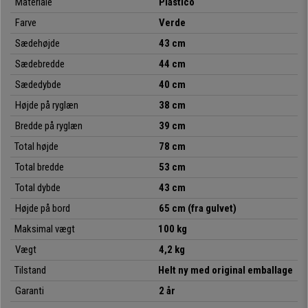
events osv. Desuden
fås den i flere farver
, så du kan vælge den, der
Materiale
Plástico
passer bedst til din smag, dine behov og dit lokale.
Farve
Verde
Det skal nævnes, at dette er en
model med sammenklappelig bord
,
Sædehøjde
43 cm
som
leveres fuldt samlet
. Design, kvalitet, komfort og fleksibilitet til en
Sædebredde
44 cm
enestående pris, som du kun kan få på kontorstolepro.dk
Sædedybde
40 cm
Højde på ryglæn
38 cm
• Ideel til konferencelokaler
•
Komfortabel sæde- og ryglænsstruktur
Bredde på ryglæn
39 cm
•
Særlig robust: stålstel med 4 krombelagte ben
Total højde
78 cm
• Meget praktisk og anvendelig
Total bredde
53 cm
Total dybde
43 cm
Højde på bord
65 cm (fra gulvet)
Maksimal vægt
100 kg
Vægt
4,2 kg
Tilstand
Helt ny med original emballage
Garanti
2 år