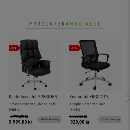
PRODUKTER
ANBEFALET
-33%
-41%
Kontorlænestol PRESIDENT,
Kontorstol ERGOCITY,
Maksimal Komfort, Dobbelt
Lændestøtte, Vipbart
Direktørkontorstol, der er ideel,
Komplet kontorstol med
Polstring, Meget Elegant,
ryglæn, I sort
hvis du er på udkig efter maksimal
[+Info]
spektakulær lændestøtte, meget
[+Info]
Sort Læder
udstråling og komfort. Det er som
komfortabel. Robust og holdbar
5.999,00 kr
1.569,00 kr
Gratis levering
Gratis levering
sofaen i dit hjem! Hurtig levering.
med metalfod.
3.999,00 kr
929,00 kr