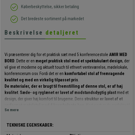
Køberbeskyttelse, sikker betaling
Det bredeste sortiment på markedet
Beskrivelse
detaljeret
Vi præsenterer dig for et praktisk sæt med 5 konferencestole
AMIR MED
BORD
. Dette er en
meget praktisk stol med et spektakulært design
, der
vil give et moderne og aktuelt touch til ethvert venteværelse, mødelokale,
konferencerum osv. Fordi det er en
komfortabel stol af fremragende
kvalitet og med en virkelig tilpasset pris
.
De materialer, der er brugt til fremstilling af denne stol, er af høj
kvalitet
.
Sæde- og ryglænet er lavet af modstandsdygtig plast
med et
design, der giver høj komfort til brugerne. Dens
struktur er lavet af et
rørformet metalstel med 4 krombelagte ben
. Kort sagt er de perfekte til
Se mere
at tilbyde kunderne eller gæsterne et behageligt kvalitetssæde.
Det er en meget praktisk og anvendelig model
: Den kan bruges til
TEKNISKE EGENSKABER:
møder, med kunder, i venteværelser, kontorreceptioner, konferencer eller