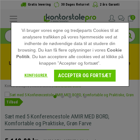
Gratis levering
30 Dages Returret
2 års Garanti
0
Vi bruger vores egne og tredjeparts Cookies til at
analysere trafikken på vores hjemmeside ved at
indhente de nødvendige data til at studere din
browsing. Du kan få flere oplysninger i vores
Cookie
Politik
. Du kan acceptere alle cookies ved at klikke på
Udnyt sommerudsalget hos kontorstolepro! Eksklusive 
knappen ”Accepter og fortsæt”.
rabatter i en begrænset periode - 
Se tilbuddet
 -
ACCEPTER OG FORTSÆT
KONFIGURER
Kontorstolepro
Kontorstole
Konference Stole
Tilbud
Sæt med 5 Konferencestole AMIR MED BORD,
Komfortable og Praktiske, Grøn Farve