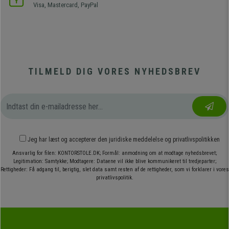
Visa, Mastercard, PayPal
TILMELD DIG VORES NYHEDSBREV
Jeg har læst og accepterer den
juridiske meddelelse
og
privatlivspolitikken
Ansvarlig for filen: KONTORSTOLE.DK; Formål: anmodning om at modtage nyhedsbrevet;
Legitimation: Samtykke; Modtagere: Dataene vil ikke blive kommunikeret til tredjeparter;
Rettigheder: Få adgang til, berigtig, slet data samt resten af de rettigheder, som vi forklarer i vores
privatlivspolitik.