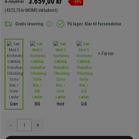
3.659,00 kr
4.755,00 kr
-23%
(4573,75 kr MOMS inkluderet)
Gratis levering
På lager. Klar til forsendelse
+ Farver
Grøn
Blå
Hvid
Grå
-
+