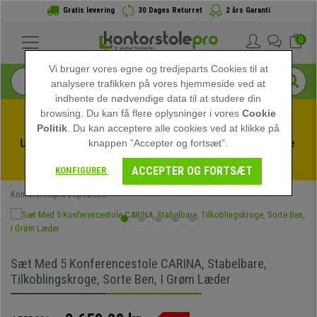
Gratis levering
30 Dages Returret
2 års Garanti
0
Vi bruger vores egne og tredjeparts Cookies til at
analysere trafikken på vores hjemmeside ved at
indhente de nødvendige data til at studere din
browsing. Du kan få flere oplysninger i vores
Cookie
Politik
. Du kan acceptere alle cookies ved at klikke på
Udnyt sommerudsalget hos kontorstolepro! Eksklusive 
knappen ”Accepter og fortsæt”.
rabatter i en begrænset periode - 
Se tilbuddet
 -
ACCEPTER OG FORTSÆT
KONFIGURER
Kontorstolepro
Specielle
Sæt Med 5 Konferencestole CARINA, Stabelbare,
Tilkoblingskroge, Sorte Ben, I Grøm Læder