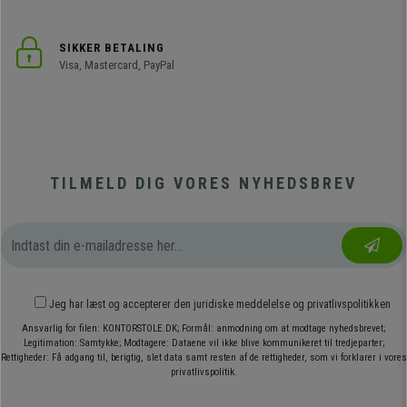
SIKKER BETALING
Visa, Mastercard, PayPal
TILMELD DIG VORES NYHEDSBREV
Jeg har læst og accepterer den
juridiske meddelelse
og
privatlivspolitikken
Ansvarlig for filen: KONTORSTOLE.DK; Formål: anmodning om at modtage nyhedsbrevet;
Legitimation: Samtykke; Modtagere: Dataene vil ikke blive kommunikeret til tredjeparter;
Rettigheder: Få adgang til, berigtig, slet data samt resten af de rettigheder, som vi forklarer i vores
privatlivspolitik.