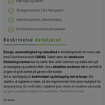
Køb trygt og sikkert
30 dages returret, 2 års fuld garanti
Køberbeskyttelse, sikker betaling
Det bredeste sortiment på markedet
Beskrivelse
detaljeret
Design, anvendelighed og robusthed
er kendetegnende for vores sæt
med 5 konferencestole
CARINA
. Takket være det
eksklusive
tilslutningssystem
kan du sætte flere stole sammen og stable dem på
en behagelig og praktisk måde. Dens
attraktive moderne stil
er perfekt til
at gøre et godt indtryk på gæster eller kunder.
Det er selvfølgelig en
komfortabel og behagelig stol at bruge
. Det
skyldes, at ryglænet er bøjet, så den ergonomiske form giver mulighed for
langvarig brug. De små huller i ryglænet giver stolen et moderne udseende
og giver samtidig mulighed for ventilation. Sædet har et bredt
overfladeareal, som gør det
velegnet til forskellige brugerstørrelser
.
Se mere