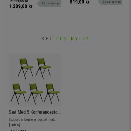
2.149,00 kr
819,00 kr
Gratis levering
Gratis levering
pladsbesparende. Med gummihjul
robusthed, komfort og nem
1.209,00 kr
og metalfod
håndtering. Ideel til brug i
venteværelser, møder, konferencer
osv.
SET
FOR NYLIG
Sæt Med 5 Konferencestole
CARINA, Stabelbare,
Stabelbar konferencestol med
Tilkoblingskroge, Sorte Ben,
tilslutningssystem. Attraktivt,
[+Info]
I Grøm Læder
moderne design, fås med betræk,