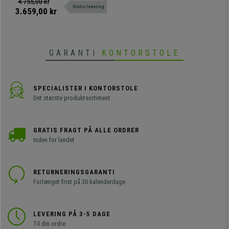
4.755,00 kr
Gratis levering
bord og armlæn.
3.659,00 kr
GARANTI
KONTORSTOLE
SPECIALISTER I KONTORSTOLE
Det største produktsortiment
GRATIS FRAGT PÅ ALLE ORDRER
Inden for landet
RETURNERINGSGARANTI
Forlænget frist på 30 kalenderdage
LEVERING PÅ 3-5 DAGE
Til din ordre