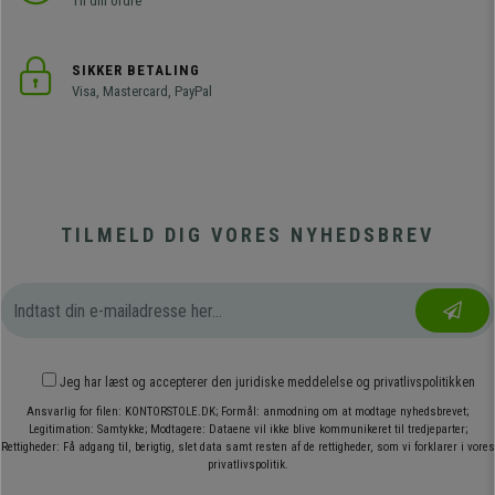
Til din ordre
SIKKER BETALING
Visa, Mastercard, PayPal
TILMELD DIG VORES NYHEDSBREV
Jeg har læst og accepterer den
juridiske meddelelse
og
privatlivspolitikken
Ansvarlig for filen: KONTORSTOLE.DK; Formål: anmodning om at modtage nyhedsbrevet;
Legitimation: Samtykke; Modtagere: Dataene vil ikke blive kommunikeret til tredjeparter;
Rettigheder: Få adgang til, berigtig, slet data samt resten af de rettigheder, som vi forklarer i vores
privatlivspolitik.