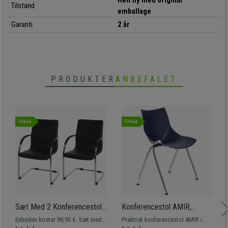
Helt ny med original
Tilstand
emballage
• Stabelbar model
Garanti
2 år
•
Ideel til konferencelokaler
• Stålstel med 4 ben
•
Ergonomisk og meget komfortabel
PRODUKTER
ANBEFALET
Tilbud
Tilbud
Sæt Med 2 Konferencestole
Konferencestol AMIR,
ZEUS, Metalstruktur,
Komfortabel og praktisk,
Enheden koster 99,95 €. Sæt med 2
Praktisk konferencestol AMIR i
Eksklusivt Design, Sort
Stabelbar, Blå Farve