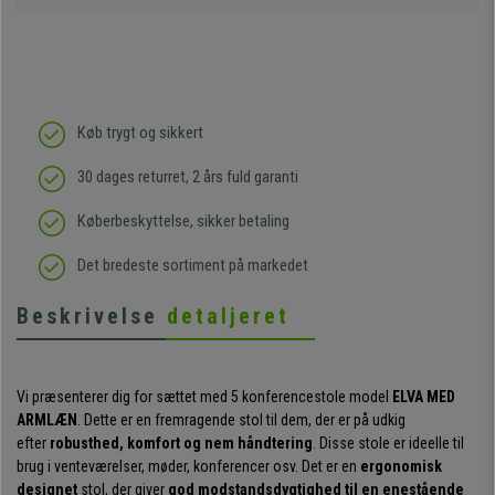
Køb trygt og sikkert
30 dages returret, 2 års fuld garanti
Køberbeskyttelse, sikker betaling
Det bredeste sortiment på markedet
Beskrivelse
detaljeret
Vi præsenterer dig for sættet med 5 konferencestole model
ELVA MED
ARMLÆN
. Dette er en fremragende stol til dem, der er på udkig
efter
robusthed, komfort og nem håndtering
. Disse stole er ideelle til
brug i venteværelser, møder, konferencer osv. Det er en
ergonomisk
designet
stol, der giver
god modstandsdygtighed til en enestående