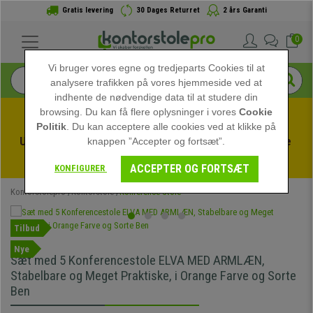
Gratis levering
30 Dages Returret
2 års Garanti
0
Vi bruger vores egne og tredjeparts Cookies til at
analysere trafikken på vores hjemmeside ved at
indhente de nødvendige data til at studere din
browsing. Du kan få flere oplysninger i vores
Cookie
Politik
. Du kan acceptere alle cookies ved at klikke på
Udnyt sommerudsalget hos kontorstolepro! Eksklusive 
knappen ”Accepter og fortsæt”.
rabatter i en begrænset periode - 
Se tilbuddet
 -
ACCEPTER OG FORTSÆT
KONFIGURER
Kontorstolepro
Kontorstole
Konference Stole
Tilbud
Nye
Sæt med 5 Konferencestole ELVA MED ARMLÆN,
Stabelbare og Meget Praktiske, i Orange Farve og Sorte
Ben