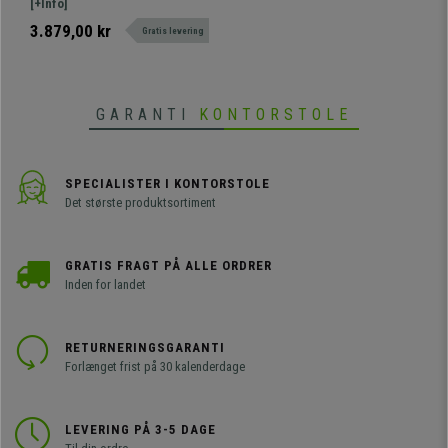
konferencestol ELVA MED
[+Info]
Praktiske, i Orange Farve og
ARMLÆN. Den perfekte stol til
3.879,00 kr
Gratis levering
Sorte Ben
dem, der ønsker stabilitet, komfort
og nem håndtering.
GARANTI
KONTORSTOLE
SPECIALISTER I KONTORSTOLE
Det største produktsortiment
GRATIS FRAGT PÅ ALLE ORDRER
Inden for landet
RETURNERINGSGARANTI
Forlænget frist på 30 kalenderdage
LEVERING PÅ 3-5 DAGE