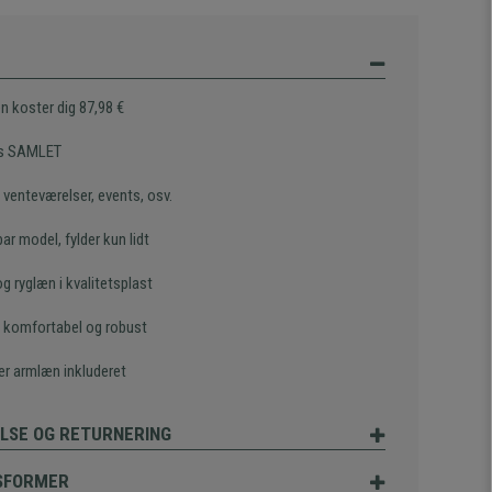
n koster dig 87,98 €
es SAMLET
il venteværelser, events, osv.
ar model, fylder kun lidt
 ryglæn i kvalitetsplast
t komfortabel og robust
er armlæn inkluderet
LSE OG RETURNERING
SFORMER