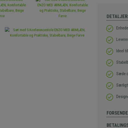
DETALJER
Enhede
Lever
Ideel t
Stabelb
Sæde og
Særlig
Design
FORSENDE
BETALING