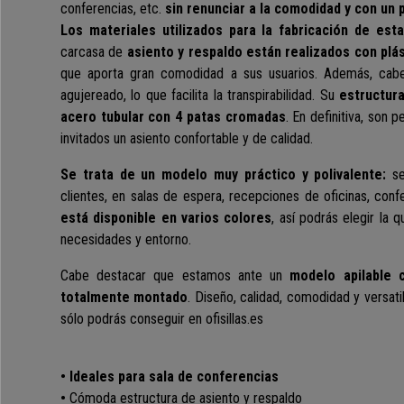
conferencias, etc.
sin renunciar a la comodidad y con un 
Los materiales utilizados para la fabricación de esta
carcasa de
asiento y respaldo están realizados con plá
que aporta gran comodidad a sus usuarios. Además, cabe
agujereado, lo que facilita la transpirabilidad. Su
estructura
acero tubular con 4 patas cromadas
. En definitiva, son 
invitados un asiento confortable y de calidad.
Se trata de un modelo muy práctico y polivalente:
s
clientes, en salas de espera, recepciones de oficinas, con
está disponible en varios colores
, así podrás elegir la 
necesidades y entorno.
Cabe destacar que estamos ante un
modelo apilable
totalmente montado
. Diseño, calidad, comodidad y versati
sólo podrás conseguir en ofisillas.es
• Ideales para sala de conferencias
•
Cómoda estructura de asiento y respaldo