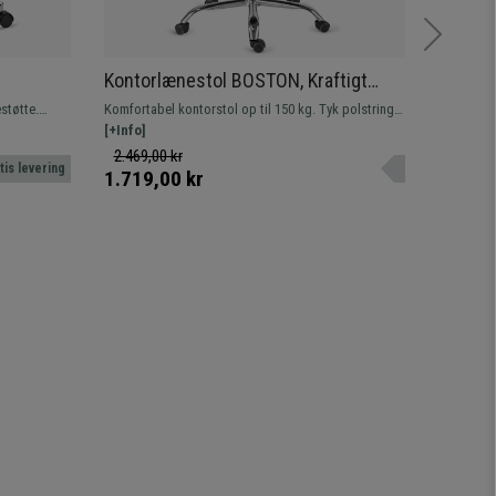
Kontorlænestol BOSTON, Kraftigt
Kontors
Polstret, Meget Holdbar op til 150 kg!,
nakkest
støtte.
Komfortabel kontorstol op til 150 kg. Tyk polstring
Moderne k
 Sort
Stålstruktur, i Sort
Sort
od og
betrukket med læder. Robust metalfod.
[+Info]
Stor komf
[+Info]
densitet. 
2.469,00 kr
1.799,00
tis levering
levering.
1.719,00 kr
969,00