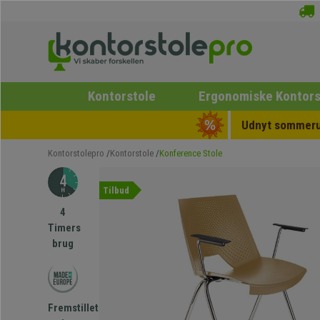
Kontorstole
Ergonomiske Kontors
Udnyt sommerud
Kontorstolepro
Kontorstole
Konference Stole
Tilbud
4
Timers
brug
Fremstillet