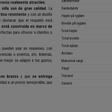
Sædebredde
precio realmente atractivo.
 silla son de gran calidad.
La
Sædedybde
stico resistente
y con un diseño
Højde på ryglæn
 destacar que el respaldo está
Bredde på ryglæn
 está construida en marco de
Total højde
perfectas para ofrecer a clientes o
Total bredde
Total dybde
e pueden usar en reuniones, con
Armlæn
ferencias o eventos, etc. Además,
que mejor se adapte a tus gustos,
Maksimal vægt
Vægt
Tilstand
con brazos
y que
se entrega
lidad a un precio inmejorable, que
Garanti