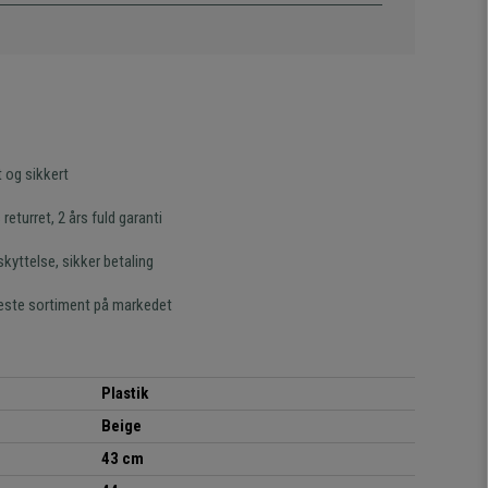
t og sikkert
returret, 2 års fuld garanti
kyttelse, sikker betaling
este sortiment på markedet
Plastik
Beige
43 cm