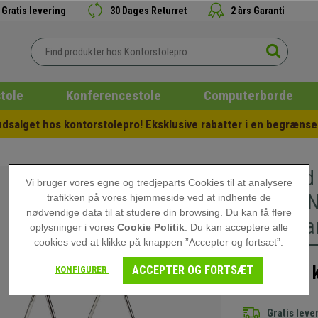
Gratis levering
30 Dages Returret
2 års Garanti
tole
Konferencestole
Computerborde
salget hos kontorstolepro! Eksklusive rabatter i en begrænset
Sæt med 
Vi bruger vores egne og tredjeparts Cookies til at analysere
ARMLÆN, 
trafikken på vores hjemmeside ved at indhente de
nødvendige data til at studere din browsing. Du kan få flere
Stabelbar
oplysninger i vores
Cookie Politik
. Du kan acceptere alle
cookies ved at klikke på knappen ”Accepter og fortsæt”.
4.409,00 
ACCEPTER OG FORTSÆT
KONFIGURER
Gratis leve