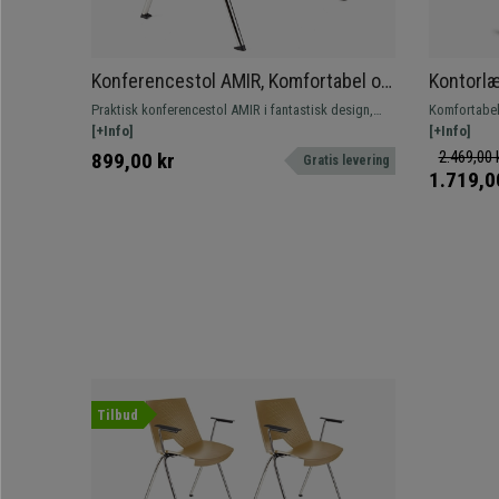
Konferencestol AMIR, Komfortabel og
Kontorlæ
praktisk, Stabelbar, Blå Farve
Polstret,
Praktisk konferencestol AMIR i fantastisk design,
Komfortabel 
Stålstruk
der giver et moderne udseende til venteværelser
[+Info]
betrukket m
[+Info]
eller mødelokaler. Fås i forskellige farver.
2.469,00 
899,00 kr
Gratis levering
1.719,0
Tilbud