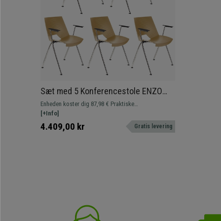
Sæt med 5 Konferencestole ENZO
MED ARMLÆN, Komfortable og
Enheden koster dig 87,98 € Praktiske
Praktiske, Stabelbare, Beige Farve
konferencestole ENZO MED ARME, spektakulært
[+Info]
design, der giver et moderne præg til venteværelser
4.409,00 kr
Gratis levering
eller konferencelokaler. Fås i forskellige farver.