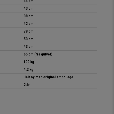
44 cm
43 cm
38 cm
42 cm
78 cm
53 cm
43 cm
65 cm (fra gulvet)
100 kg
4,2 kg
Helt ny med original emballage
2 år