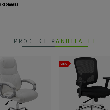
as cromadas
PRODUKTER
ANBEFALET
-36%