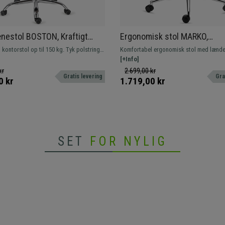
nestol BOSTON, Kraftigt
Ergonomisk stol MARKO,
 Meget Holdbar op til 150 kg!,
Lændestøtte, Synkroniseret
kontorstol op til 150 kg. Tyk polstring
Komfortabel ergonomisk stol med lænde
tur, i Hvid
Mekanisme, Aluminiumsfod, I
ed læder. Robust metalfod.
Fremstillet af kvalitetsmaterialer, metalf
[+Info]
åndbart net. Hurtig levering!
kr
2.699,00 kr
Gratis levering
Gra
0 kr
1.719,00 kr
SET
FOR NYLIG