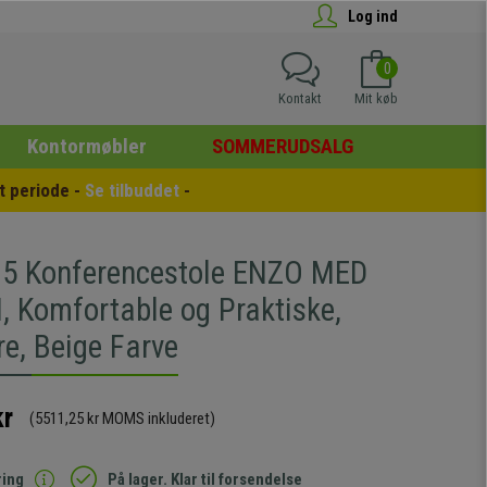
Log ind
0
Kontakt
Mit køb
Kontormøbler
SOMMERUDSALG
 periode - 
Se tilbuddet
 -
5 Konferencestole ENZO MED
Komfortable og Praktiske,
e, Beige Farve
kr
(5511,25 kr MOMS inkluderet)
ring
På lager. Klar til forsendelse