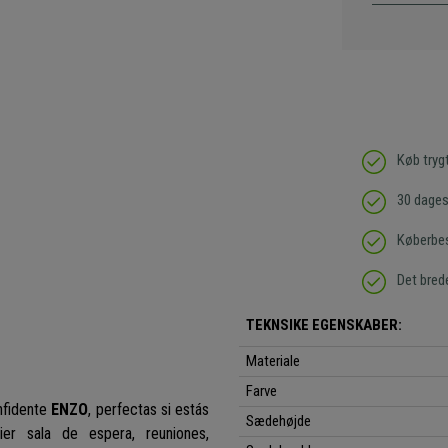
Køb tryg
30 dages 
Køberbes
Det bred
TEKNSIKE EGENSKABER:
Materiale
Farve
onfidente
ENZO
, perfectas si estás
Sædehøjde
er sala de espera, reuniones,