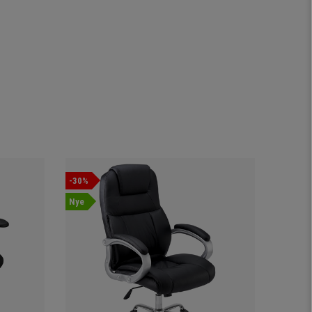
-30%
-46%
Nye