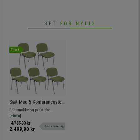
sæde i stof.
SET
FOR NYLIG
Tilbud
Sæt Med 5 Konferencestole
MOBY BASE, Meget
Den smukke og praktiske
Praktiske, Fantastisk Pris,
konferencestol MOBY BASE er en
[+Info]
Grøn Farve Og Krombelagte
klassisk konferencestol, der kan
4.755,00 kr
Ben
Gratis levering
anvendes til kundesamtaler, i
2.499,90 kr
venteværelser eller
konferencerum. Fås i flere farver.