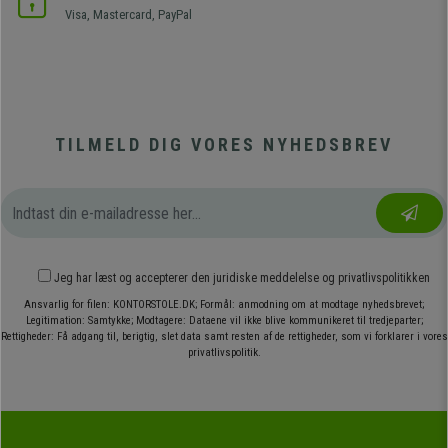
Visa, Mastercard, PayPal
TILMELD DIG VORES NYHEDSBREV
Jeg har læst og accepterer den
juridiske meddelelse
og
privatlivspolitikken
Ansvarlig for filen: KONTORSTOLE.DK; Formål: anmodning om at modtage nyhedsbrevet;
Legitimation: Samtykke; Modtagere: Dataene vil ikke blive kommunikeret til tredjeparter;
Rettigheder: Få adgang til, berigtig, slet data samt resten af de rettigheder, som vi forklarer i vores
privatlivspolitik.