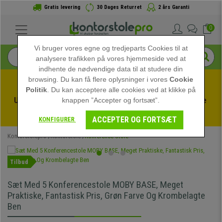
Gratis levering
30 Dages Returret
2 års Garanti
0
Vi bruger vores egne og tredjeparts Cookies til at
analysere trafikken på vores hjemmeside ved at
indhente de nødvendige data til at studere din
browsing. Du kan få flere oplysninger i vores
Cookie
Politik
. Du kan acceptere alle cookies ved at klikke på
Udnyt sommerudsalget hos kontorstolepro! Eksklusive 
knappen ”Accepter og fortsæt”.
rabatter i en begrænset periode - 
Se tilbuddet
 -
ACCEPTER OG FORTSÆT
KONFIGURER
Kontorstolepro
Kontorstole
Konference Stole
Tilbud
Sæt Med 5 Konferencestole MOBY BASE, Meget
Praktiske, Fantastisk Pris, Grøn Farve Og Krombelagte
Ben