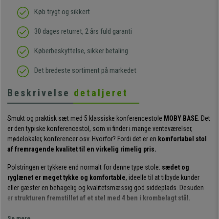
Køb trygt og sikkert
30 dages returret, 2 års fuld garanti
Køberbeskyttelse, sikker betaling
Det bredeste sortiment på markedet
Beskrivelse
detaljeret
Smukt og praktisk sæt med 5 klassiske konferencestole
MOBY BASE
. Det
er den typiske konferencestol, som vi finder i mange venteværelser,
mødelokaler, konferencer osv. Hvorfor? Fordi det er en
komfortabel stol
af fremragende kvalitet til en virkelig rimelig pris.
Polstringen er tykkere end normalt for denne type stole:
sædet og
ryglænet er meget tykke og komfortable
, ideelle til at tilbyde kunder
eller gæster en behagelig og kvalitetsmæssig god siddeplads. Desuden
er
strukturen fremstillet af et stel med 4 ben i krombelagt stål.
Det er værd at nævne
polstringen af indsat skum med en densitet på
Se mere