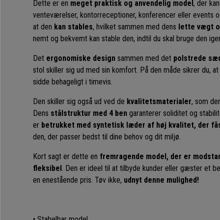
Dette er en
meget praktisk og anvendelig model
, der ka
venteværelser, kontorreceptioner, konferencer eller events o
at den
kan stables
, hvilket sammen med dens
lette vægt 
nemt og bekvemt kan stable den, indtil du skal bruge den ige
Det
ergonomiske design
sammen med det
polstrede sæ
stol skiller sig ud med sin komfort. På den måde sikrer du, at
sidde behageligt i timevis.
Den skiller sig også ud ved de
kvalitetsmaterialer
, som den
Dens
stålstruktur med 4 ben
garanterer soliditet og stabil
er
betrukket med syntetisk læder af høj kvalitet, der fås
den, der passer bedst til dine behov og dit miljø.
Kort sagt er dette en
fremragende model, der er modstan
fleksibel
. Den er ideel til at tilbyde kunder eller gæster et be
en enestående pris. Tøv ikke,
udnyt denne mulighed!
• Stabelbar model