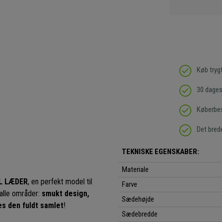
Køb tryg
30 dages 
Køberbes
Det bred
TEKNISKE EGENSKABER:
Materiale
L LÆDER
, en perfekt model til
Farve
 alle områder:
smukt design,
Sædehøjde
es den fuldt samlet
!
Sædebredde