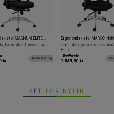
isk stol MAGNUM ELITE,
Ergonomisk stol MARKO, Nak
tte, 8 timers brug,
Lændestøtte, Synkromekanis
høj kvalitet, ideel til intensiv brug.
Komfortabel ergonomisk stol med lænde
msfod, Lændestøtte, Sort
Sort
elegant design med førsteklasses
Fremstillet af kvalitetsmaterialer, metalf
[+Info]
g komfort.
åndbart net. Hurtig levering!
kr
2.899,00 kr
Gratis levering
Gra
0 kr
1.849,00 kr
SET
FOR NYLIG