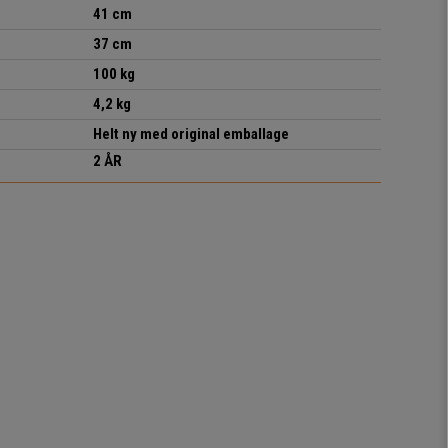
41 cm
37 cm
100 kg
4,2 kg
Helt ny med original emballage
2 ÅR