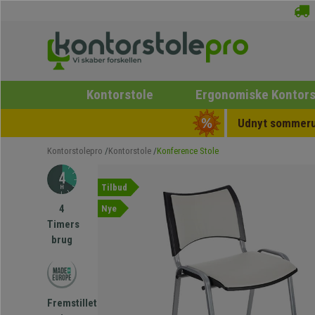
Kontorstole
Ergonomiske Kontors
Udnyt sommerud
Kontorstolepro
Kontorstole
Konference Stole
Tilbud
4
Nye
Timers
brug
Fremstillet