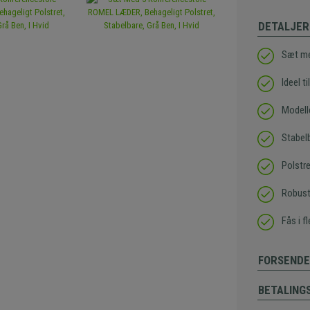
DETALJER
Sæt me
Ideel t
Modell
Stabel
Polstr
Robust
Fås i f
FORSENDE
BETALING