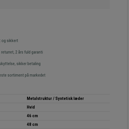
t og sikkert
returret, 2 års fuld garanti
kyttelse, sikker betaling
este sortiment på markedet
Metalstruktur / Syntetisk læder
Hvid
46 cm
48 cm