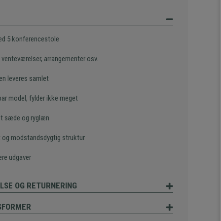
d 5 konferencestole
il venteværelser, arrangementer osv.
en leveres samlet
bar model, fylder ikke meget
et sæde og ryglæn
 og modstandsdygtig struktur
lere udgaver
LSE OG RETURNERING
SFORMER