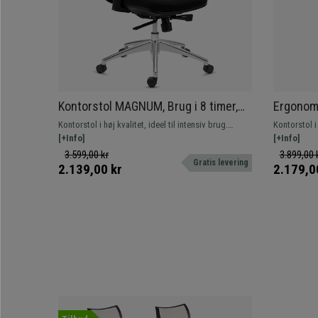
Kontorstol MAGNUM, Brug i 8 timer,
Ergonom
Aluminiumsfod, Lændestøtte, Sort
Nakkestø
Kontorstol i høj kvalitet, ideel til intensiv brug.
Kontorstol i 
Aluminiu
Kombinerer elegant design med førsteklasses
[+Info]
Kombinerer 
[+Info]
udførelse og komfort.
udførelse o
3.599,00 kr
3.899,00 
Gratis levering
2.139,00 kr
2.179,0