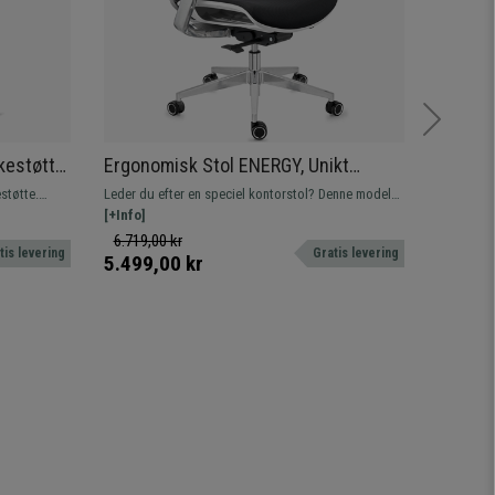
kestøtte,
Ergonomisk Stol ENERGY, Unikt
Kontor
me, I
Design, Højeste Teknologi og Kvalitet,
Juster
støtte.
Leder du efter en speciel kontorstol? Denne model
Robust ko
I Sort Net
Robust,
od og
er 100% eksklusiv, den maksimale repræsentant
[+Info]
densitet 
[+Info]
inden for design og kvalitet. Kun hos
6.719,00 kr
1.790,0
tis levering
Gratis levering
Kontorstolepro!
5.499,00 kr
1.299,