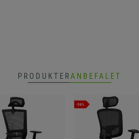
PRODUKTER
ANBEFALET
-36%