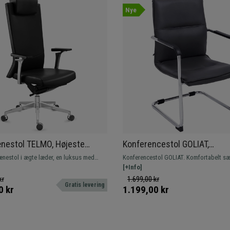
Nye
nestol TELMO, Højeste
Konferencestol GOLIAT,
, Elegant Design, Ægte Læder,
Metalstruktur, Bred Polstrin
ænestol i ægte læder, en luksus med
Konferencestol GOLIAT. Komfortabelt s
Elegant Sort Læderdesign
esign, kvalitet og komfort. Professionel
ryglæn med høj polstring, betrukket med
[+Info]
r.
læder af høj kvalitet.
kr
1.699,00 kr
Gratis levering
0 kr
1.199,00 kr