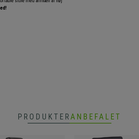
mfortable stole med armlæn af høj
ed!
PRODUKTER
ANBEFALET