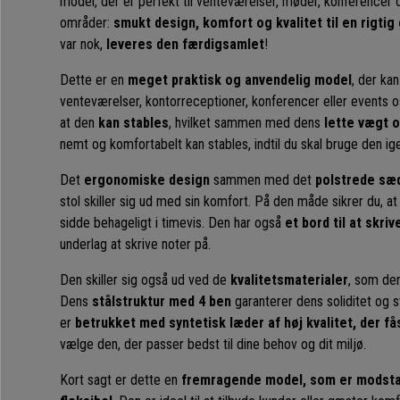
model, der er perfekt til venteværelser, møder, konferencer os
områder:
smukt design, komfort og kvalitet til en rigtig
var nok,
leveres den færdigsamlet
!
Dette er en
meget praktisk og anvendelig model
, der ka
venteværelser, kontorreceptioner, konferencer eller events o
at den
kan stables
, hvilket sammen med dens
lette vægt 
nemt og komfortabelt kan stables, indtil du skal bruge den ig
Det
ergonomiske design
sammen med det
polstrede sæ
stol skiller sig ud med sin komfort. På den måde sikrer du, at
sidde behageligt i timevis. Den har også
et bord til at skriv
underlag at skrive noter på.
Den skiller sig også ud ved de
kvalitetsmaterialer
, som den
Dens
stålstruktur med 4 ben
garanterer dens soliditet og s
er
betrukket med syntetisk læder af høj kvalitet, der fås
vælge den, der passer bedst til dine behov og dit miljø.
Kort sagt er dette en
fremragende model, som er modstan