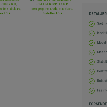
DETALJER
Sæt me
Ideel t
Modell
Med bor
Stabel
Polstr
Robust
Fås i f
FORSENDE