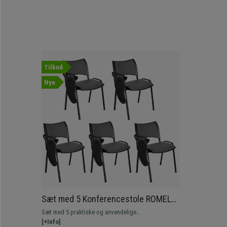
Tilbud
Nye
Sæt med 5 Konferencestole ROMEL
MED BORD LÆDER, Behageligt
Sæt med 5 praktiske og anvendelige
Polstrede, Stabelbare, Sorte Ben, I
konferencestole ROMEL MED BORD LÆDER.
[+Info]