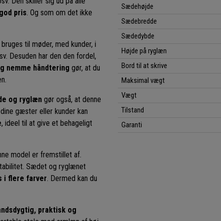
v. Den skiller sig ud på alle
Sædehøjde
 god pris
. Og som om det ikke
Sædebredde
Sædedybde
n bruges til møder, med kunder, i
Højde på ryglæn
sv. Desuden har den den fordel,
Bord til at skrive
og nemme håndtering
gør, at du
en.
Maksimal vægt
Vægt
de og ryglæn
gør også, at denne
Tilstand
 dine gæster eller kunder kan
e
, ideel til at give et behageligt
Garanti
ne model er fremstillet af.
tabilitet. Sædet og ryglænet
 i flere farver
. Dermed kan du
dsdygtig, praktisk og