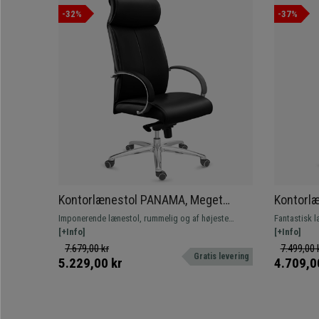
-32%
-37%
Kontorlænestol PANAMA, Meget
Kontorlæ
Komfortabel og Elegant, Robust og Af
Kvalitet
Imponerende lænestol, rummelig og af højeste
Fantastisk l
Høj Kvalitet, Sort Læder
I Sort
kvalitet. Særligt komfortabel og af bedste kvalitet, i
[+Info]
hensyn til d
[+Info]
læder og med aluminiumsfod.
brug i 8 time
7.679,00 kr
7.499,00 
Gratis levering
5.229,00 kr
4.709,0