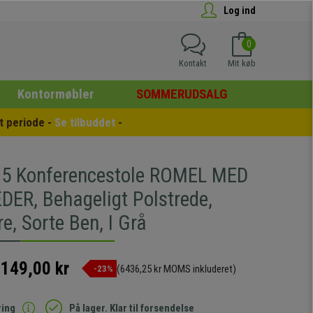
Log ind
0
Kontakt
Mit køb
Kontormøbler
SOMMERUDSALG
 periode - 
Se tilbuddet
 -
5 Konferencestole ROMEL MED
ER, Behageligt Polstrede,
e, Sorte Ben, I Grå
.149,00 kr
(6436,25 kr MOMS inkluderet)
-23%
ring
På lager. Klar til forsendelse