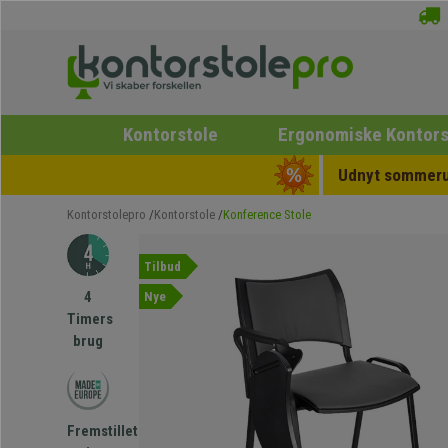
Kontorstole
Ergonomiske Kontors
Udnyt sommerud
Kontorstolepro
Kontorstole
Konference Stole
Tilbud
4
Nye
Timers
brug
Fremstillet