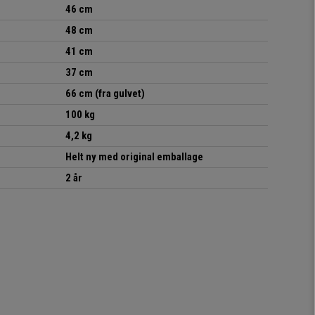
46 cm
48 cm
41 cm
37 cm
66 cm (fra gulvet)
100 kg
4,2 kg
Helt ny med original emballage
2 år