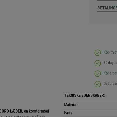
BETALING
Køb tryg
30 dages 
Køberbes
Det bred
TEKNISKE EGENSKABER:
Materiale
BORD LÆDER
, en komfortabel
Farve