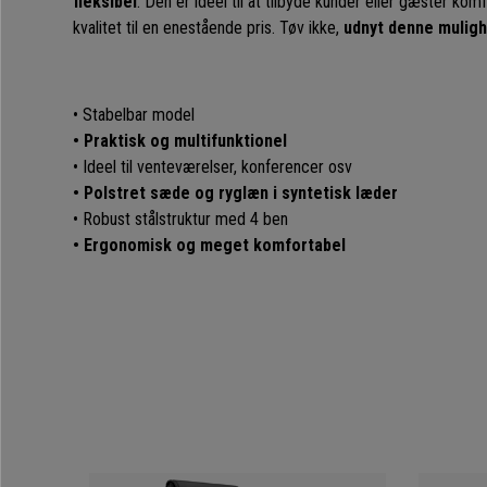
fleksibel
. Den er ideel til at tilbyde kunder eller gæster ko
kvalitet til en enestående pris. Tøv ikke,
udnyt denne muligh
• Stabelbar model
• Praktisk og multifunktionel
• Ideel til venteværelser, konferencer osv
• Polstret sæde og ryglæn i syntetisk læder
• Robust stålstruktur med 4 ben
• Ergonomisk og meget komfortabel