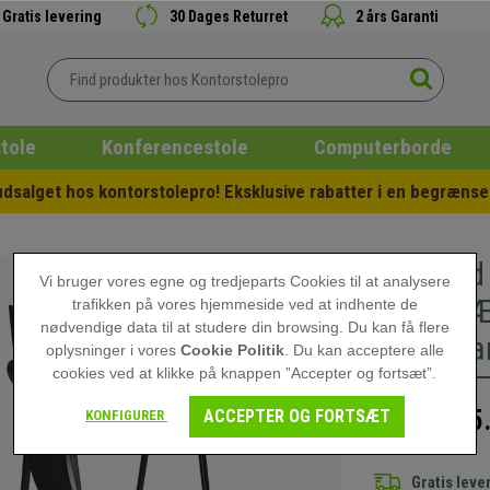
Gratis levering
30 Dages Returret
2 års Garanti
tole
Konferencestole
Computerborde
salget hos kontorstolepro! Eksklusive rabatter i en begrænset
Sæt med 
Vi bruger vores egne og tredjeparts Cookies til at analysere
BORD LÆD
trafikken på vores hjemmeside ved at indhente de
nødvendige data til at studere din browsing. Du kan få flere
Stabelbar
oplysninger i vores
Cookie Politik
. Du kan acceptere alle
cookies ved at klikke på knappen ”Accepter og fortsæt”.
5
ACCEPTER OG FORTSÆT
KONFIGURER
6.695,00 kr
Gratis leve