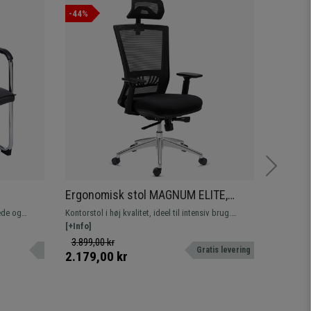
-44%
-33%
Ergonomisk stol MAGNUM ELITE,
Ergono
g og
Nakkestøtte, 8 timers brug,
Metalfo
æde og
Kontorstol i høj kvalitet, ideel til intensiv brug.
Komfortab
Aluminiumsfod, Lændestøtte, Sort
 syntetisk
Kombinerer elegant design med førsteklasses
[+Info]
Fremstille
[+Info]
udførelse og komfort.
åndbart ne
3.899,00 kr
2.899,0
Gratis levering
2.179,00 kr
1.929,