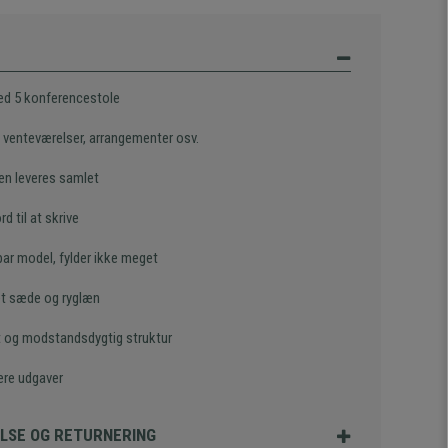
d 5 konferencestole
il venteværelser, arrangementer osv.
en leveres samlet
d til at skrive
bar model, fylder ikke meget
et sæde og ryglæn
 og modstandsdygtig struktur
lere udgaver
LSE OG RETURNERING