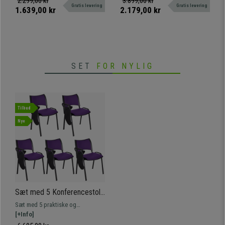
2.299,00 kr
3.899,00 kr
Gratis levering
Gratis levering
kvalitet. Hurtig levering!
udførelse og komfort.
1.639,00 kr
2.179,00 kr
SET
FOR NYLIG
Tilbud
Nye
Sæt med 5 Konferencestole
ROMEL MED BORD LÆDER,
Sæt med 5 praktiske og
Behageligt Polstrede,
anvendelige konferencestole
[+Info]
Stabelbare, Sorte Ben, I Lilla
ROMEL MED BORD LÆDER.