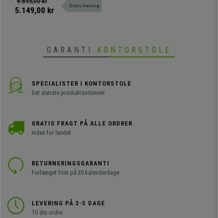
6.695,00 kr
Gratis levering
Komfortable, modstandsdygtige
5.149,00 kr
og med et flot, moderne design.
GARANTI
KONTORSTOLE
SPECIALISTER I KONTORSTOLE
Det største produktsortiment
GRATIS FRAGT PÅ ALLE ORDRER
Inden for landet
RETURNERINGSGARANTI
Forlænget frist på 30 kalenderdage
LEVERING PÅ 3-5 DAGE
Til din ordre