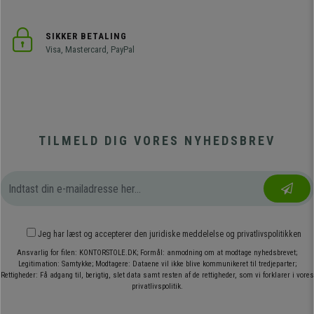
SIKKER BETALING
Visa, Mastercard, PayPal
TILMELD DIG VORES NYHEDSBREV
Jeg har læst og accepterer den
juridiske meddelelse
og
privatlivspolitikken
Ansvarlig for filen: KONTORSTOLE.DK; Formål: anmodning om at modtage nyhedsbrevet;
Legitimation: Samtykke; Modtagere: Dataene vil ikke blive kommunikeret til tredjeparter;
Rettigheder: Få adgang til, berigtig, slet data samt resten af de rettigheder, som vi forklarer i vores
privatlivspolitik.