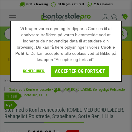
Gratis levering
30 Dages Returret
2 års Garanti
0
Vi bruger vores egne og tredjeparts Cookies til at
analysere trafikken på vores hjemmeside ved at
indhente de nødvendige data til at studere din
browsing. Du kan få flere oplysninger i vores
Cookie
Politik
. Du kan acceptere alle cookies ved at klikke på
Udnyt sommerudsalget hos kontorstolepro! Eksklusive 
knappen ”Accepter og fortsæt”.
rabatter i en begrænset periode - 
Se tilbuddet
 -
ACCEPTER OG FORTSÆT
KONFIGURER
Kontorstolepro
Kontorstole
Konference Stole
Tilbud
Nye
Sæt med 5 Konferencestole ROMEL MED BORD LÆDER,
Behageligt Polstrede, Stabelbare, Sorte Ben, I Lilla