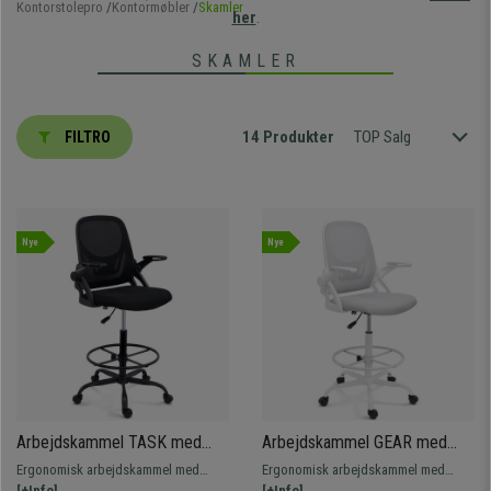
Kontorstolepro
Kontormøbler
Skamler
her
.
SKAMLER
14 Produkter
TOP Salg
FILTRO
Nye
Nye
Arbejdskammel TASK med
Arbejdskammel GEAR med
Mesh Ryglæn, Klapbare
Mesh Ryglæn, Klapbare
Ergonomisk arbejdskammel med
Ergonomisk arbejdskammel med
Armlæn og Justerbar
Armlæn og Justerbar
mesh-ryglæn, klapbare armlæn og
[+Info]
mesh-ryglæn, klapbare armlæn og
[+Info]