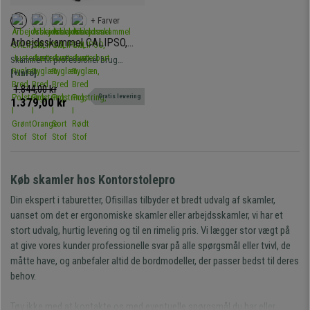
+ Farver
Arbejdsskammel CALIPSO,
Justerbart Ryglæn, Bred
Skammel til professionel brug
Polstring, I Grønt Stof
betrukket med stof. Justerbar, med
[+Info]
fodstøtte, robust og komfortabel.
1.844,00 kr
Gratis levering
1.379,00 kr
Køb skamler hos Kontorstolepro
Din ekspert i taburetter, Ofisillas tilbyder et bredt udvalg af skamler,
uanset om det er ergonomiske skamler eller arbejdsskamler, vi har et
stort udvalg, hurtig levering og til en rimelig pris. Vi lægger stor vægt på
at give vores kunder professionelle svar på alle spørgsmål eller tvivl, de
måtte have, og anbefaler altid de bordmodeller, der passer bedst til deres
behov.
Tøv ikke med at kontakte os med eventuelle spørgsmål du har eller