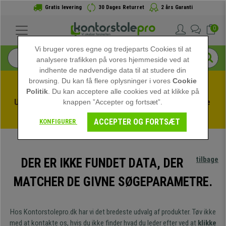
Gratis levering
30 Dages Returret
2 års Garanti
0
Vi bruger vores egne og tredjeparts Cookies til at
analysere trafikken på vores hjemmeside ved at
indhente de nødvendige data til at studere din
browsing. Du kan få flere oplysninger i vores
Cookie
Politik
. Du kan acceptere alle cookies ved at klikke på
Udnyt sommerudsalget hos kontorstolepro! Eksklusive 
knappen ”Accepter og fortsæt”.
rabatter i en begrænset periode - 
Se tilbuddet
 -
ACCEPTER OG FORTSÆT
KONFIGURER
tilbage
DER ER IKKE FUNDET DATA, DER
MATCHER DE GIVNE SØGEPARAMETRE.
Hos Kontorstolepro.dk har vi det bredeste udvalg af produkter. Tøv ikke
med at kontakte os, hvis du ikke finder hvad du leder efter ved at
klikke