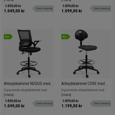
Fodstøtte, Sort
Fodstøtte, Grå
fodstøtte. Ideel til høje
fodstøtte. Ideel til høje
1.859,00 kr
1.899,00 kr
Gratis levering
Gratis levering
arbejdsstationer og daglig brug.
arbejdsstationer og daglig brug.
1.049,00 kr
1.099,00 kr
Nye
Nye
Arbejdskammel NODUS med
Arbejdskammel CORE med
Mesh Ryglæn, Vippefunktion
Ergonomisk Sæde,
Ergonomisk arbejdskammel med
Ergonomisk arbejdskammel med
og Klapbare Armlæn, Sort
Højdejustering og Vaskbar
mesh-ryglæn, vippefunktion og
[+Info]
vaskbar overflade, højdejustering og
[+Info]
Overflade, Sort
justerbar fodstøtte. Perfekt til høje
fodstøtte. Ideel til hygiejniske
1.859,00 kr
1.899,00 kr
Gratis levering
Gratis levering
arbejdsstationer.
arbejdsstationer.
1.049,00 kr
1.199,00 kr