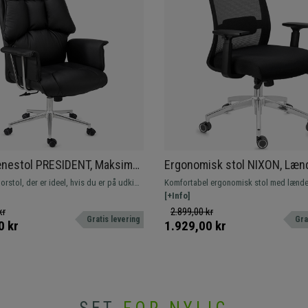
nestol PRESIDENT, Maksimal
Ergonomisk stol NIXON, Læn
 Dobbelt Polstring, Meget
Metalfod, Brug i 8 timer, I Sor
orstol, der er ideel, hvis du er på udkig
Komfortabel ergonomisk stol med lænde
 Sort Læder
al udstråling og komfort. Det er som
Fremstillet af kvalitetsmaterialer, metalf
[+Info]
 hjem! Hurtig levering.
åndbart net.
kr
2.899,00 kr
Gratis levering
Gra
0 kr
1.929,00 kr