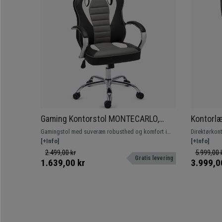
Gaming Kontorstol MONTECARLO,
Kontorlæ
Metalarmlæn og -Fod, Meget
Komfort,
Gamingstol med suveræn robusthed og komfort i
Direktørkont
Komfortabel og Robust, I Sort
Elegant,
høj kvalitet. Den har metalarmlæn og -fod, som er
[+Info]
efter maksim
[+Info]
typisk for avancerede kontorstole. Hurtig levering!
sofaen i dit
2.499,00 kr
5.999,00 
Gratis levering
1.639,00 kr
3.999,0