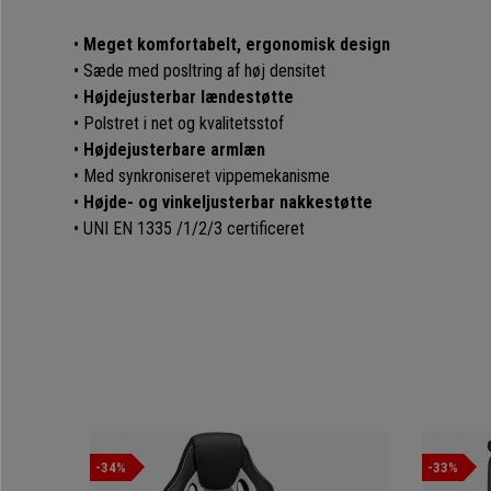
•
Meget komfortabelt, ergonomisk design
• Sæde med posltring af høj densitet
•
Højdejusterbar lændestøtte
• Polstret i net og kvalitetsstof
•
Højdejusterbare armlæn
• Med synkroniseret vippemekanisme
•
Højde- og vinkeljusterbar nakkestøtte
• UNI EN 1335 /1/2/3 certificeret
-34%
-33%