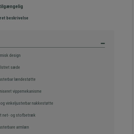
tilgængelig
ret beskrivelse
misk design
olstret sæde
usterbar lændestøtte
niseret vippemekanisme
 og vinkeljusterbar nakkestøtte
t net- og stofbetræk
usterbare armlæn