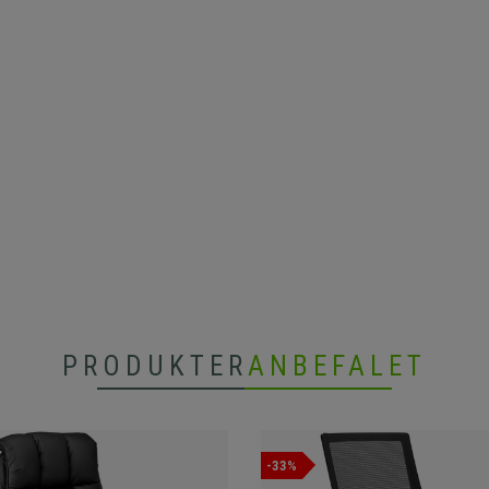
PRODUKTER
ANBEFALET
-33%