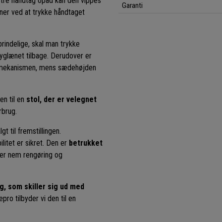
stre håndtag opad kan den vippes
Garanti
oner ved at trykke håndtaget
oprindelige, skal man trykke
ryglænet tilbage. Derudover er
er mekanismen, mens sædehøjden
en til en
stol, der er velegnet
rbrug.
lgt til fremstillingen.
ilitet er sikret. Den er
betrukket
erer nem rengøring og
ug, som skiller sig ud med
pro tilbyder vi den til en