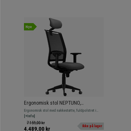
Nye
Ergonomisk stol NEPTUNO,
Nakkestøtte, Lændestøtte, 8 Timers
Ergonomisk stol med nakkestøtte, fuldpolstret i
Brug, I Sort Net og Grå Stof
åndbart net med justerbar lændestøtte. Velegnet til
[+Info]
intensiv brug i 8 timer takket være dens komfort og
7.159,00 kr
Ikke på lager
kvalitet. Hurtig levering!
4.489,00 kr