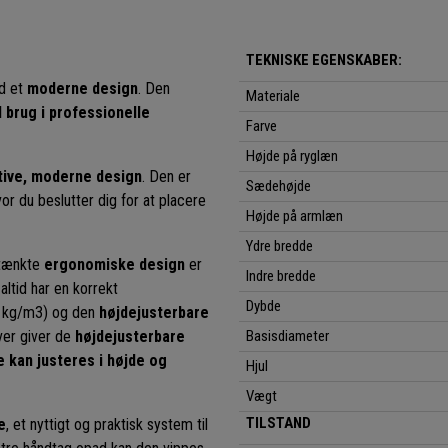
TEKNISKE EGENSKABER:
d et
moderne design
. Den
Materiale
l brug i professionelle
Farve
Højde på ryglæn
tive, moderne design
. Den er
Sædehøjde
or du beslutter dig for at placere
Højde på armlæn
Ydre bredde
mtænkte
ergonomiske design
er
Indre bredde
altid har en korrekt
Dybde
 kg/m3) og den
højdejusterbare
ver giver de
højdejusterbare
Basisdiameter
 kan justeres i højde og
Hjul
Vægt
TILSTAND
e
, et nyttigt og praktisk system til