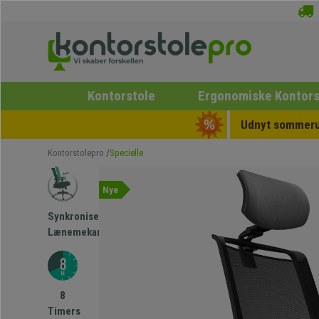
Kontorstole
Ergonomiske Kontors
Udnyt sommerud
Kontorstolepro
Specielle
Nye
Synkroniseret
Lænemekanisme
8
Timers