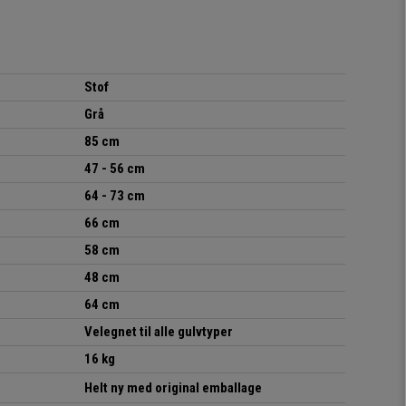
Stof
Grå
85 cm
47 - 56 cm
64 - 73 cm
66 cm
58 cm
48 cm
64 cm
Velegnet til alle gulvtyper
16 kg
Helt ny med original emballage