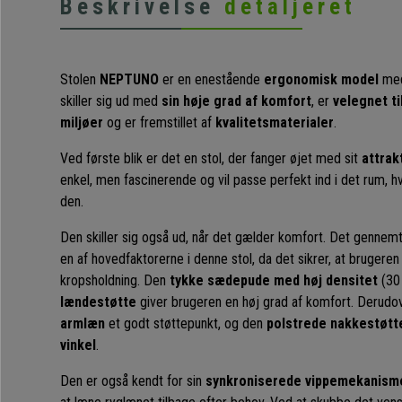
Beskrivelse
detaljeret
Stolen
NEPTUNO
er en enestående
ergonomisk model
me
skiller sig ud med
sin høje grad af komfort
, er
velegnet ti
miljøer
og er fremstillet af
kvalitetsmaterialer
.
Ved første blik er det en stol, der fanger øjet med sit
attrak
enkel, men fascinerende og vil passe perfekt ind i det rum, hv
den.
Den skiller sig også ud, når det gælder komfort. Det genne
en af hovedfaktorerne i denne stol, da det sikrer, at brugeren 
kropsholdning. Den
tykke sædepude med høj densitet
(30
lændestøtte
giver brugeren en høj grad af komfort. Derudo
armlæn
et godt støttepunkt, og den
polstrede nakkestøtte
vinkel
.
Den er også kendt for sin
synkroniserede vippemekanism