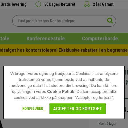
Gratis levering
30 Dages Returret
2 års Garanti
tole
Konferencestole
Computerborde
salget hos kontorstolepro! Eksklusive rabatter i en begrænset
Ergonomi
Vi bruger vores egne og tredjeparts Cookies til at analysere
Lændestøt
trafikken på vores hjemmeside ved at indhente de
nødvendige data til at studere din browsing. Du kan få flere
Grå Stof
oplysninger i vores
Cookie Politik
. Du kan acceptere alle
cookies ved at klikke på knappen ”Accepter og fortsæt”.
4
ACCEPTER OG FORTSÆT
KONFIGURER
7.159,00 kr
Ikke på lager