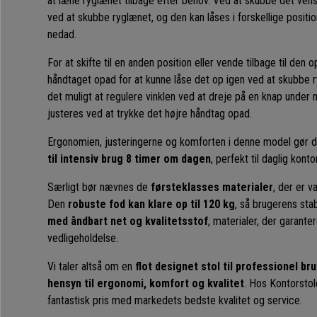
at læne ryglænet tilbage efter behov. Ved at skubbe det ven
ved at skubbe ryglænet, og den kan låses i forskellige positi
nedad.
For at skifte til en anden position eller vende tilbage til den 
håndtaget opad for at kunne låse det op igen ved at skubbe 
det muligt at regulere vinklen ved at dreje på en knap und
justeres ved at trykke det højre håndtag opad.
Ergonomien, justeringerne og komforten i denne model gør d
til intensiv brug 8 timer om dagen
, perfekt til daglig konto
Særligt bør nævnes de
førsteklasses materialer
, der er va
Den
robuste fod kan klare op til 120 kg
, så brugerens stab
med åndbart net og kvalitetsstof
, materialer, der garant
vedligeholdelse.
Vi taler altså om en
flot designet stol til professionel br
hensyn til ergonomi, komfort og kvalitet
. Hos Kontorstole
fantastisk pris med markedets bedste kvalitet og service.