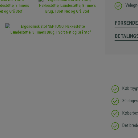
Velegne
FORSENDE
BETALING
Køb tryg
30 dages 
Køberbes
Det bred