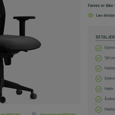
Farven er ikke 
Læs detalje
DETALJER
Ergono
Tykt p
Højdej
Synkro
Højde-
Åndbar
Højdej