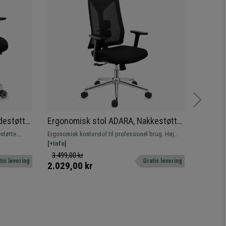
destøtte,
Ergonomisk stol ADARA, Nakkestøtte,
Ergono
t
Professionel brug i 8 timer, 3D-
Nakkest
støtte.
Ergonomisk kontorstol til professionel brug. Høj
Ergonomisk
armlæn, I Sort
Timer, 
od og
kvalitet, meget komfortabel og innovativt design.
[+Info]
brug. Fre
[+Info]
og indlæg
3.499,00 kr
3.659,0
tis levering
Gratis levering
2.029,00 kr
2.249,