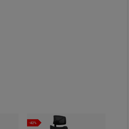
-42%
-39%