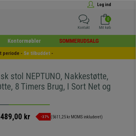
Log ind
0
Kontakt
Mit køb
Kontormøbler
SOMMERUDSALG
 periode - 
Se tilbuddet
 -
sk stol NEPTUNO, Nakkestøtte,
te, 8 Timers Brug, I Sort Net og
.489,00 kr
(5611,25 kr MOMS inkluderet)
-37%