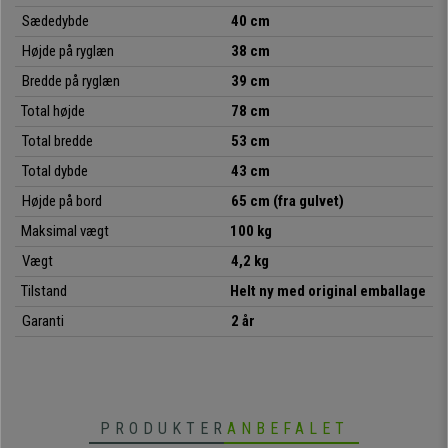
Sædedybde
40 cm
Højde på ryglæn
38 cm
• Ideel til konferencelokaler
•
Komfortabel sæde- og ryglænsstruktur
Bredde på ryglæn
39 cm
•
Særlig robust: stålstel med 4 krombelagte ben
Total højde
78 cm
• Meget praktisk og anvendelig
Total bredde
53 cm
Total dybde
43 cm
Højde på bord
65 cm (fra gulvet)
Maksimal vægt
100 kg
Vægt
4,2 kg
Tilstand
Helt ny med original emballage
Garanti
2 år
PRODUKTER
ANBEFALET