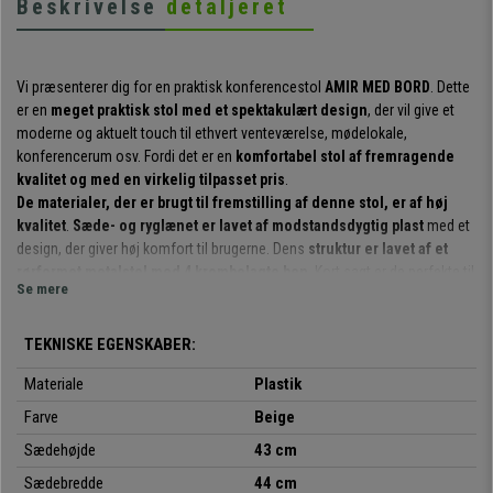
Beskrivelse
detaljeret
Vi præsenterer dig for en praktisk konferencestol
AMIR MED BORD
. Dette
er en
meget praktisk stol med et spektakulært design
, der vil give et
moderne og aktuelt touch til ethvert venteværelse, mødelokale,
konferencerum osv. Fordi det er en
komfortabel stol af fremragende
kvalitet og med en virkelig tilpasset pris
.
De materialer, der er brugt til fremstilling af denne stol, er af høj
kvalitet
.
Sæde- og ryglænet er lavet af modstandsdygtig plast
med et
design, der giver høj komfort til brugerne. Dens
struktur er lavet af et
rørformet metalstel med 4 krombelagte ben
. Kort sagt er de perfekte til
Se mere
at tilbyde kunderne eller gæsterne et behageligt kvalitetssæde.
Det er en meget praktisk og anvendelig model
: Den kan bruges til
TEKNISKE EGENSKABER:
møder, med kunder, i venteværelser, kontorreceptioner, konferencer eller
events osv. Desuden
fås den i flere farver
, så du kan vælge den, der
Materiale
Plastik
passer bedst til din smag, dine behov og dit lokale.
Farve
Beige
Det skal nævnes, at dette er en
model med sammenklappelig bord
,
Sædehøjde
43 cm
som
leveres fuldt samlet
. Design, kvalitet, komfort og fleksibilitet til en
Sædebredde
44 cm
enestående pris, som du kun kan få på kontorstolepro.dk