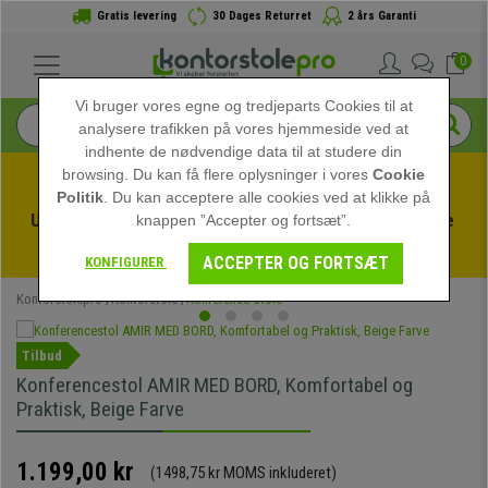
Gratis levering
30 Dages Returret
2 års Garanti
0
Vi bruger vores egne og tredjeparts Cookies til at
analysere trafikken på vores hjemmeside ved at
indhente de nødvendige data til at studere din
browsing. Du kan få flere oplysninger i vores
Cookie
Politik
. Du kan acceptere alle cookies ved at klikke på
Udnyt sommerudsalget hos kontorstolepro! Eksklusive 
knappen ”Accepter og fortsæt”.
rabatter i en begrænset periode - 
Se tilbuddet
 -
ACCEPTER OG FORTSÆT
KONFIGURER
Kontorstolepro
Kontorstole
Konference Stole
Tilbud
Konferencestol AMIR MED BORD, Komfortabel og
Praktisk, Beige Farve
1.199,00 kr
(1498,75 kr MOMS inkluderet)