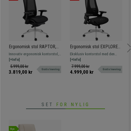
Ergonomisk stol RAPTOR,
Ergonomisk stol EXPLORER,
Avanceret Design, Maksimal
Fuldt Justerbar, Moderne
Innovativ ergonomisk kontorstol,
Eksklusiv kontorstol med den
Tilpasningsevne,
Design, Avanceret
fuldt justerbar og certificeret til
[+Info]
nyeste teknologi. Fuldt justerbar
[+Info]
Professionel Brug, I Sort
Teknologi, I Sort
intensiv professionel brug - kun
og ergonomisk, meget
5.999,00 kr
7.999,00 kr
Gratis levering
Gratis levering
hos Kontorstolepro!
komfortabel og af høj kvalitet.
3.819,00 kr
4.999,00 kr
SET
FOR NYLIG
Nye