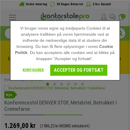
Gratis levering
30 Dages Returret
2 års Garanti
0
Vi bruger vores egne og tredjeparts Cookies til at
analysere trafikken på vores hjemmeside ved at
indhente de nødvendige data til at studere din
browsing. Du kan få flere oplysninger i vores
Cookie
Politik
. Du kan acceptere alle cookies ved at klikke på
Udnyt sommerudsalget hos kontorstolepro! Eksklusive 
knappen ”Accepter og fortsæt”.
rabatter i en begrænset periode - 
Se tilbuddet
 -
ACCEPTER OG FORTSÆT
KONFIGURER
Kontorstolepro
Specielle
Nye
Konferencestol DENVER STOF, Metalstel, Betrukket I
Cremefarve
1.269,00 kr
(1586,25 kr MOMS inkluderet)