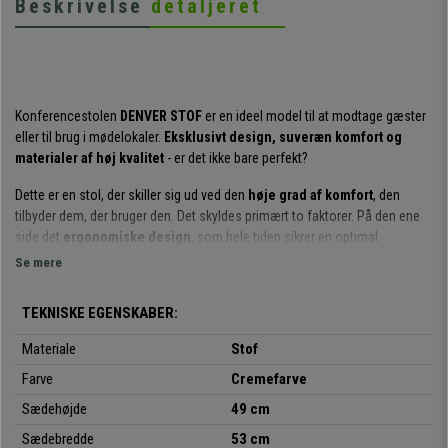
Beskrivelse
detaljeret
Konferencestolen
DENVER STOF
er en ideel model til at modtage gæster
eller til brug i mødelokaler.
Eksklusivt design, suveræn komfort og
materialer af høj kvalitet
- er det ikke bare perfekt?
Dette er en stol, der skiller sig ud ved den
høje grad af komfort
, den
tilbyder dem, der bruger den. Det skyldes primært to faktorer. På den ene
side det
ergonomiske design
, som hele tiden sikrer en optimal
rygholdning. På den anden side det
tykke polstrede sæde og ryglæn
.
Se mere
Takket være den spektakulære komfort kan du sidde på den i timevis uden
at bemærke det, i modsætning til alle andre modeller på markedet.
TEKNISKE EGENSKABER:
Når det gælder designet af denne stol, behøver man kun at se på
Materiale
Stof
billederne for at forstå, at det er en
attraktiv model med meget
Farve
Cremefarve
omhyggelige detaljer og udførelser
. Det er vigtigt ikke at overse nogen
detaljer, når man indretter et kontor, og med denne stol er man sikker på
Sædehøjde
49 cm
succes. Dens
eksklusive design
vil give et særligt indtryk af det rum,
Sædebredde
53 cm
hvor du beslutter dig for at placere den.