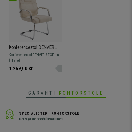
Konferencestol DENVER
STOF, Metalstel, Betrukket I
Konferencestol DENVER STOF, en
Cremefarve
stol i eksklusivt design og høj
[+Info]
kvalitet. Den skiller sig ud med sit
1.269,00 kr
ergonomiske design og sin tykke
og behagelige polstring i stof.
GARANTI
KONTORSTOLE
SPECIALISTER I KONTORSTOLE
Det største produktsortiment