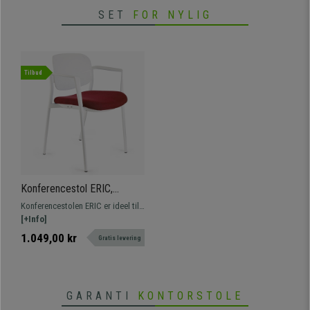
SET
FOR NYLIG
Tilbud
Konferencestol ERIC,
Komfortabel og Praktisk,
Konferencestolen ERIC er ideel til
Stabelbar, Bordeaux Farve
komfortable sæder i venteværelser
[+Info]
eller mødelokaler. Fås med betræk
1.049,00 kr
Gratis levering
i forskellige farver.
GARANTI
KONTORSTOLE