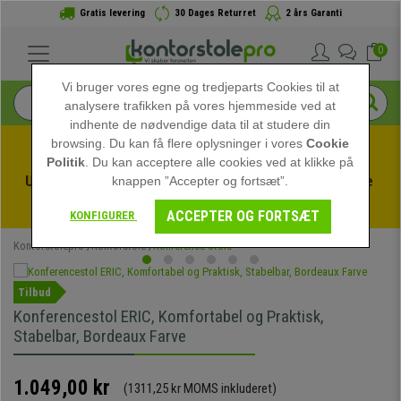
Gratis levering
30 Dages Returret
2 års Garanti
0
Vi bruger vores egne og tredjeparts Cookies til at
analysere trafikken på vores hjemmeside ved at
indhente de nødvendige data til at studere din
browsing. Du kan få flere oplysninger i vores
Cookie
Politik
. Du kan acceptere alle cookies ved at klikke på
Udnyt sommerudsalget hos kontorstolepro! Eksklusive 
knappen ”Accepter og fortsæt”.
rabatter i en begrænset periode - 
Se tilbuddet
 -
ACCEPTER OG FORTSÆT
KONFIGURER
Kontorstolepro
Kontorstole
Konference Stole
Tilbud
Konferencestol ERIC, Komfortabel og Praktisk,
Stabelbar, Bordeaux Farve
1.049,00 kr
(1311,25 kr MOMS inkluderet)