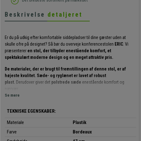
Det bredeste sortiment på markedet
Beskrivelse
detaljeret
Er du på udkig efter komfortable siddepladser til dine gæster uden at
skulle ofre på designet? Så bør du overveje konferencestolen
ERIC
. Vi
præsenterer
en stol, der tilbyder enestående komfort, et
spektakulært moderne design og en meget attraktiv pris.
De materialer, der er brugt til fremstillingen af denne stol, er af
højeste kvalitet. Sæde- og ryglænet er lavet af robust
plast.
Derudover giver det
polstrede sæde
enestående komfort og
nærvær.
Se mere
Benene er meget robuste
og lavet af
hvide stålrør
. Kort sagt er de
perfekte til at tilbyde kunder eller gæster et robust, komfortabelt sæde af
TEKNISKE EGENSKABER:
høj kvalitet.
Materiale
Plastik
Det er værd at nævne, at dette er en meget praktisk og anvendelig
Farve
Bordeaux
model
: Den kan bruges til møder, med kunder, i venteværelser,
kontorreceptioner, konferencer eller events osv. Desuden er det