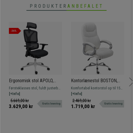
PRODUKTER
ANBEFALET
-36%
Ergonomisk stol APOLO,
Kontorlænestol BOSTON,
Maksimal ergonomi,
Kraftigt Polstret, Meget
Førsteklasses stol, fuldt justerbar
Komfortabel kontorstol op til 150
Krombelagt Metalstruktur, 8
Holdbar op til 150 kg!,
og med kromstruktur. Et af vores
[+Info]
kg. Tyk polstring betrukket med
[+Info]
timers Brug, Sort Net
Stålstruktur, i Hvid
kendetegn. Kun hos
læder. Robust metalfod.
5.669,00 kr
2.469,00 kr
Gratis levering
Gratis levering
Kontorstolepro!
3.629,00 kr
1.719,00 kr