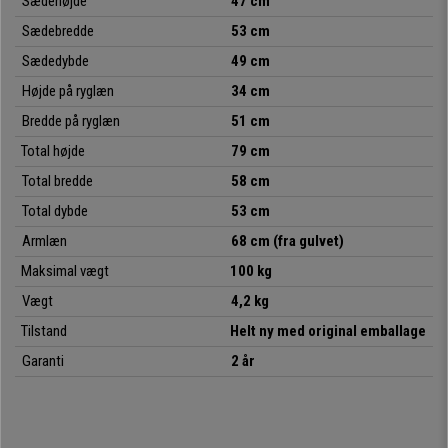
Sædehøjde
47 cm
en
stabelbar model
, der
leveres fuldt samlet og fås i flere farver
, så
Sædebredde
53 cm
du kan vælge den, der passer bedst til din smag eller dine behov.
Sædedybde
49 cm
Hvad mere kan man ønske sig? Denne enestående stol kombinere
r
Højde på ryglæn
34 cm
design, kvalitet, komfort og fleksibilitet til en overbevisende pris
- et
køb, du ikke vil fortryde!
Bredde på ryglæn
51 cm
Total højde
79 cm
• Ideel til konferencelokaler
Total bredde
58 cm
•
Tykt polstret sæde
Total dybde
53 cm
•
Særlig robust: 4 runde stålben
• Meget praktisk og anvendelig
Armlæn
68 cm (fra gulvet)
Maksimal vægt
100 kg
Vægt
4,2 kg
Tilstand
Helt ny med original emballage
Garanti
2 år