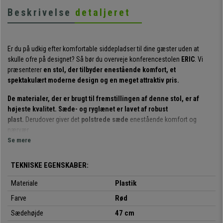
Beskrivelse
detaljeret
Er du på udkig efter komfortable siddepladser til dine gæster uden at
skulle ofre på designet? Så bør du overveje konferencestolen
ERIC
. Vi
præsenterer
en stol, der tilbyder enestående komfort, et
spektakulært moderne design og en meget attraktiv pris.
De materialer, der er brugt til fremstillingen af denne stol, er af
højeste kvalitet. Sæde- og ryglænet er lavet af robust
plast.
Derudover giver det
polstrede sæde
enestående komfort og
nærvær.
Se mere
Benene er meget robuste
og lavet af
hvide stålrør
. Kort sagt er de
perfekte til at tilbyde kunder eller gæster et robust, komfortabelt sæde af
TEKNISKE EGENSKABER:
høj kvalitet.
Materiale
Plastik
Det er værd at nævne, at dette er en meget praktisk og anvendelig
Farve
Rød
model
: Den kan bruges til møder, med kunder, i venteværelser,
kontorreceptioner, konferencer eller events osv. Desuden er det
Sædehøjde
47 cm
en
stabelbar model
, der
leveres fuldt samlet og fås i flere farver
, så