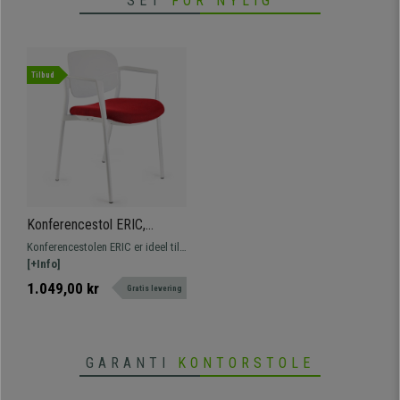
SET
FOR NYLIG
Tilbud
Konferencestol ERIC,
Komfortabel og Praktisk,
Konferencestolen ERIC er ideel til
Stabelbar, Rød Farve
komfortable sæder i venteværelser
[+Info]
eller mødelokaler. Fås med betræk
1.049,00 kr
Gratis levering
i forskellige farver.
GARANTI
KONTORSTOLE