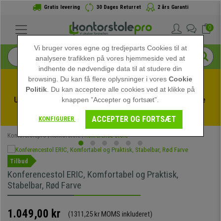
Gratis levering
30 Dages Returret
2 års Garanti
0
Vi bruger vores egne og tredjeparts Cookies til at
analysere trafikken på vores hjemmeside ved at
indhente de nødvendige data til at studere din
browsing. Du kan få flere oplysninger i vores
Cookie
Politik
. Du kan acceptere alle cookies ved at klikke på
Udnyt sommerudsalget hos kontorstolepro! Eksklusive 
knappen ”Accepter og fortsæt”.
rabatter i en begrænset periode - 
Se tilbuddet
 -
ACCEPTER OG FORTSÆT
KONFIGURER
Kontorstolepro
Kontorstole
Konference Stole
Tilbud
Konferencestol ERIC, Komfortabel og Praktisk,
Stabelbar, Rød Farve
1.049,00 kr
(1311,25 kr MOMS inkluderet)