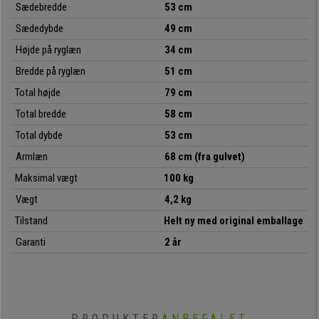
Sædebredde
53 cm
du kan vælge den, der passer bedst til din smag eller dine behov.
Sædedybde
49 cm
Hvad mere kan man ønske sig? Denne enestående stol kombinere
r
Højde på ryglæn
34 cm
design, kvalitet, komfort og fleksibilitet til en overbevisende pris
- et
køb, du ikke vil fortryde!
Bredde på ryglæn
51 cm
Total højde
79 cm
• Ideel til konferencelokaler
Total bredde
58 cm
•
Tykt polstret sæde
Total dybde
53 cm
•
Særlig robust: 4 runde stålben
• Meget praktisk og anvendelig
Armlæn
68 cm (fra gulvet)
Maksimal vægt
100 kg
Vægt
4,2 kg
Tilstand
Helt ny med original emballage
Garanti
2 år
PRODUKTER
ANBEFALET