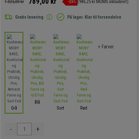
789,00 kr
1.025,00 kr
(986,25 kr MOMS inkluderet)
-23%
Gratis levering
På lager. Klar til forsendelse
+ Farver
Blå
Grå
Sort
Rød
-
+