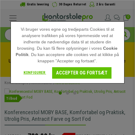
Gratis levering
30 Dages Returret
2 års Garanti
0
Vi bruger vores egne og tredjeparts Cookies til at
analysere trafikken på vores hjemmeside ved at
indhente de nødvendige data til at studere din
browsing. Du kan få flere oplysninger i vores
Cookie
Politik
. Du kan acceptere alle cookies ved at klikke på
Udnyt sommerudsalget hos kontorstolepro! Eksklusive 
knappen ”Accepter og fortsæt”.
rabatter i en begrænset periode - 
Se tilbuddet
 -
ACCEPTER OG FORTSÆT
KONFIGURER
Kontorstolepro
Kontormøbler
Konferencestole
Tilbud
Konferencestol MOBY BASE, Komfortabel og Praktisk,
Utrolig Pris, Antracit Farve og Sort Fod