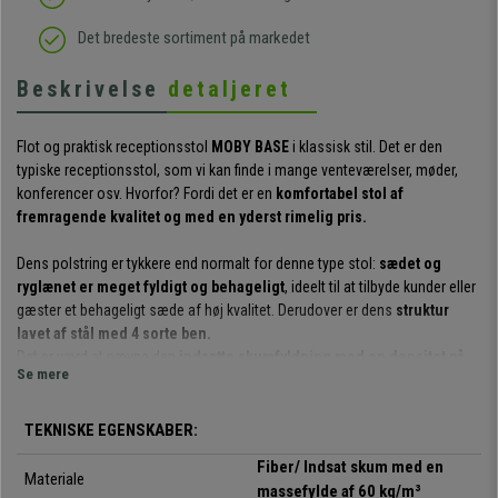
Det bredeste sortiment på markedet
Beskrivelse
detaljeret
Flot og praktisk receptionsstol
MOBY BASE
i klassisk stil. Det er den
typiske receptionsstol, som vi kan finde i mange venteværelser, møder,
konferencer osv. Hvorfor? Fordi det er en
komfortabel stol af
fremragende kvalitet og med en yderst rimelig pris.
Dens polstring er tykkere end normalt for denne type stol:
sædet og
ryglænet er meget fyldigt og behageligt
, ideelt til at tilbyde kunder eller
gæster et behageligt sæde af høj kvalitet. Derudover er dens
struktur
lavet af stål med 4 sorte ben.
Det er værd at nævne den
indsatte skumfyldning med en densitet på
Se mere
60 kg/m³
, som gør det meget mere behagelig at sætte sig. Skummet er
presset ind i en tæt form, så hvert enkelt stykke har den nøjagtige form
og
ikke deformeres ved brug eller med tiden.
Det er en eksklusiv type
TEKNISKE EGENSKABER:
skum, som bruges i eksklusive sæder og i biler.
Fiber/ Indsat skum med en
Materiale
massefylde af 60 kg/m³
Det er en meget praktisk og anvendelig model
: Den kan bruges til