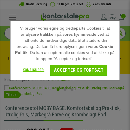
Gratis levering
30 Dages Returret
2 års Garanti
0
Vi bruger vores egne og tredjeparts Cookies til at
analysere trafikken på vores hjemmeside ved at
indhente de nødvendige data til at studere din
browsing. Du kan få flere oplysninger i vores
Cookie
Politik
. Du kan acceptere alle cookies ved at klikke på
Udnyt sommerudsalget hos kontorstolepro! Eksklusive 
knappen ”Accepter og fortsæt”.
rabatter i en begrænset periode - 
Se tilbuddet
 -
ACCEPTER OG FORTSÆT
KONFIGURER
Kontorstolepro
Kontorstole
Konference Stole
Tilbud
Konferencestol MOBY BASE, Komfortabel og Praktisk,
Utrolig Pris, Mørkegrå Farve og Krombelagt Fod