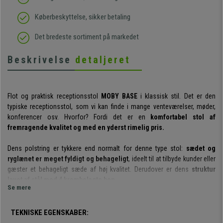
Køberbeskyttelse, sikker betaling
Det bredeste sortiment på markedet
Beskrivelse
detaljeret
Flot og praktisk receptionsstol
MOBY BASE
i klassisk stil. Det er den
typiske receptionsstol, som vi kan finde i mange venteværelser, møder,
konferencer osv. Hvorfor? Fordi det er en
komfortabel stol af
fremragende kvalitet og med en yderst rimelig pris.
Dens polstring er tykkere end normalt for denne type stol:
sædet og
ryglænet er meget fyldigt og behageligt
, ideelt til at tilbyde kunder eller
gæster et behageligt sæde af høj kvalitet. Derudover er dens
struktur
lavet af stål med 4 krombelagte ben.
Se mere
Det er værd at nævne den
indsatte skumfyldning med en densitet på
60 kg/m³
, som gør det meget mere behagelig at sætte sig. Skummet er
presset ind i en tæt form, så hvert enkelt stykke har den nøjagtige form
TEKNISKE EGENSKABER:
og
ikke deformeres ved brug eller med tiden.
Det er en eksklusiv type