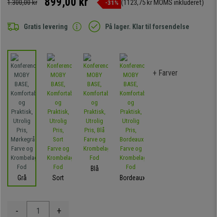
899,00 kr
1.300,00 kr
(1123,75 kr MOMS inkluderet)
-31%
Gratis levering
På lager. Klar til forsendelse
+ Farver
Blå
Grå
Sort
Bordeaux
-
+