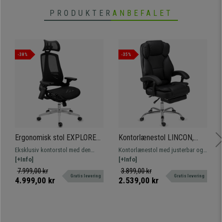
PRODUKTER
ANBEFALET
-38%
-35%
Ergonomisk stol EXPLORER,
Kontorlænestol LINCON,
Fuldt Justerbar, Moderne
Meget Komfortabel og
Eksklusiv kontorstol med den
Kontorlænestol med justerbar og
Design, Avanceret
Ergonomisk, Justerbar
nyeste teknologi. Fuldt justerbar
[+Info]
tilbagelænet fodstøtte, indtil den
[+Info]
Teknologi, I Sort
Fodstøtte, Sort Læder
og ergonomisk, meget
er nærmest flad. Stor komfort.
7.999,00 kr
3.899,00 kr
Gratis levering
Gratis levering
komfortabel og af høj kvalitet.
Begrænset antal!
4.999,00 kr
2.539,00 kr