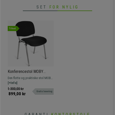
SET
FOR NYLIG
Tilbud
Konferencestol MOBY
BASE, Komfortabel og
Den flotte og praktiske stol MOBY
Praktisk, Utrolig Pris, Sort
BASE er den typiske konference
[+Info]
Farve og Krombelagt Fod
stol til kunder, til brug i
1.300,00 kr
Gratis levering
venteværelser eller
899,00 kr
konferencelokaler. Fås i forskellige
farver.
GARANTI
KONTORSTOLE