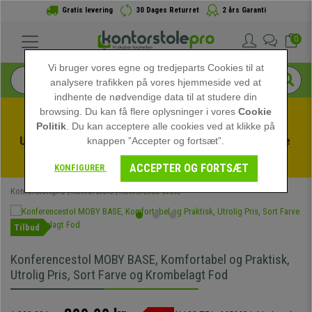
Gratis levering
30 Dages Returret
2 års Garanti
0
Vi bruger vores egne og tredjeparts Cookies til at
analysere trafikken på vores hjemmeside ved at
indhente de nødvendige data til at studere din
browsing. Du kan få flere oplysninger i vores
Cookie
Politik
. Du kan acceptere alle cookies ved at klikke på
Udnyt sommerudsalget hos kontorstolepro! Eksklusive 
knappen ”Accepter og fortsæt”.
rabatter i en begrænset periode - 
Se tilbuddet
 -
ACCEPTER OG FORTSÆT
KONFIGURER
Kontorstolepro
Kontorstole
Konference Stole
Tilbud
Konferencestol MOBY BASE, Komfortabel og Praktisk,
Utrolig Pris, Sort Farve og Krombelagt Fod