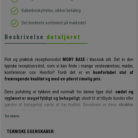
Køberbeskyttelse, sikker betaling
Det bredeste sortiment på markedet
Beskrivelse
detaljeret
Flot og praktisk receptionsstol
MOBY BASE
i klassisk stil. Det er den
typiske receptionsstol, som vi kan finde i mange venteværelser, møder,
konferencer osv. Hvorfor? Fordi det er en
komfortabel stol af
fremragende kvalitet og med en yderst rimelig pris.
Dens polstring er tykkere end normalt for denne type stol:
sædet og
ryglænet er meget fyldigt og behageligt
, ideelt til at tilbyde kunder eller
gæster et behageligt sæde af høj kvalitet. Derudover er dens
struktur
lavet af stål med 4 krombelagte ben.
Se mere
Det er værd at nævne den
indsatte skumfyldning med en densitet på
60 kg/m³
, som gør det meget mere behagelig at sætte sig. Skummet er
presset ind i en tæt form, så hvert enkelt stykke har den nøjagtige form
TEKNISKE EGENSKABER:
og
ikke deformeres ved brug eller med tiden.
Det er en eksklusiv type