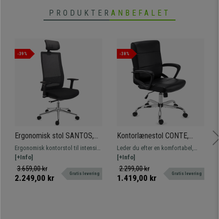
PRODUKTER
ANBEFALET
-39%
-38%
Ergonomisk stol SANTOS,
Kontorlænestol CONTE,
Nakkestøtte, Professionel
Meget Komfortabel, Kraftigt
Ergonomisk kontorstol til intensivt
Leder du efter en komfortabel,
Brug i 8 Timer, I Sort
Polstret, Robust og
professionelt brug. Fremragende
[+Info]
praktisk og pladsbesparende
[+Info]
Anvendelig, Sort Læder
kvalitet med krombelagte dele og
lænestol? Denne model er den, du
3.659,00 kr
2.299,00 kr
Gratis levering
Gratis levering
indlæg i aluminium.
har brug for! Hurtig levering
2.249,00 kr
1.419,00 kr