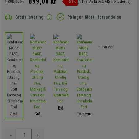
899,00 kr
1.300,00 kr
(1123,75 kr MOMS inkluderet)
-31%
Gratis levering
På lager. Klar til forsendelse
+ Farver
Blå
Sort
Grå
Bordeaux
-
+