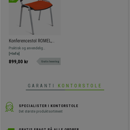
Konferencestol ROMEL,
Behagelig Polstring,
Praktisk og anvendelig
Stabelbar, Grå Ben, I Orange
konferencestol model ROMEL.
[+Info]
Stof
Komfortabel, modstandsdygtig og
899,00 kr
Gratis levering
med et smukt, moderne design.
GARANTI
KONTORSTOLE
SPECIALISTER I KONTORSTOLE
Det største produktsortiment
GRATIS FRAGT PÅ ALLE ORDRER