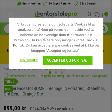
Gratis levering
30 Dages Returret
2 års Garanti
0
Vi bruger vores egne og tredjeparts Cookies til at
analysere trafikken på vores hjemmeside ved at
indhente de nødvendige data til at studere din
browsing. Du kan få flere oplysninger i vores
Cookie
Politik
. Du kan acceptere alle cookies ved at klikke på
Udnyt sommerudsalget hos kontorstolepro! Eksklusive 
knappen ”Accepter og fortsæt”.
rabatter i en begrænset periode - 
Se tilbuddet
 -
ACCEPTER OG FORTSÆT
KONFIGURER
Kontorstolepro
Kontorstole
Konference Stole
Tilbud
Konferencestol ROMEL, Behagelig Polstring, Stabelbar,
Nye
Grå Ben, I Orange Stof
899,00 kr
(1123,75 kr MOMS inkluderet)