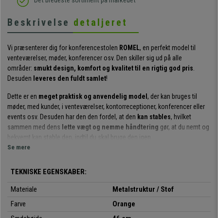
Det bredeste sortiment på markedet
Beskrivelse
detaljeret
Vi præsenterer dig for konferencestolen
ROMEL
, en perfekt model til
venteværelser, møder, konferencer osv. Den skiller sig ud på alle
områder:
smukt design, komfort og kvalitet til en rigtig god pris
.
Desuden
leveres den fuldt samlet
!
Dette er en
meget praktisk og anvendelig model
, der kan bruges til
møder, med kunder, i venteværelser, kontorreceptioner, konferencer eller
events osv. Desuden har den den fordel, at den
kan stables
, hvilket
sammen med dens
lette vægt og nemme håndtering
gør, at du nemt og
bekvemt kan stable den, indtil du skal bruge den igen.
Se mere
Det
ergonomiske design
sammen med det
polstrede sæde og
ryglæn
gør også, at denne stol skiller sig ud med sin komfort. På den
TEKNISKE EGENSKABER:
måde sikrer du, at dine gæster eller kunder kan sidde behageligt i timevis.
Materiale
Metalstruktur / Stof
Den skiller sig også ud ved de
kvalitetsmaterialer
, som denne model er
Farve
Orange
fremstillet af. Dens
stålstruktur med 4 ben
garanterer soliditet og
stabilitet. Sædet og ryglænet er
betrukket med kvalitetsstof, der fås i