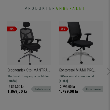
• Robust stålstruktur med 4 ben
• Ergonomisk og meget komfortabel
PRODUKTER
ANBEFALET
-36%
-36%
Ergonomisk Stol MANTRA,
Kontorstol MIAMI PRO,
Nakkestøtte, Fantastisk
Synkromekanisme,
Stor komfort og ergonomi til den
PRO-version af vores model
Ryglæn, Justerbare Armlæn,
Metalfod, Lændestøtte, I
bedste pris. Tilpasset til
[+Info]
MIAMI, med en solid og elegant
[+Info]
Brug i 8 timer, Sort
Sort
professionel brug, med justerbare
metalfod og synkroniseret
2.899,00 kr
2.799,00 kr
Gratis levering
Gratis levering
armlæn og hurtig levering
mekanisme med positioner. Endnu
1.869,00 kr
1.799,00 kr
mere komfortabel og robust!