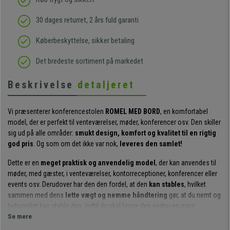
30 dages returret, 2 års fuld garanti
Køberbeskyttelse, sikker betaling
Det bredeste sortiment på markedet
Beskrivelse
detaljeret
Vi præsenterer konferencestolen
ROMEL MED BORD
, en komfortabel
model, der er perfekt til venteværelser, møder, konferencer osv. Den skiller
sig ud på alle områder:
smukt design, komfort og kvalitet til en rigtig
god pris
. Og som om det ikke var nok,
leveres den samlet!
Dette er en
meget praktisk og anvendelig model
, der kan anvendes til
møder, med gæster, i venteværelser, kontorreceptioner, konferencer eller
events osv. Derudover har den den fordel, at den
kan stables
, hvilket
sammen med dens
lette vægt og nemme håndtering
gør, at du nemt og
behageligt kan stable den, indtil du skal bruge den endnu en gang.
Se mere
Det
ergonomiske design
sammen med
det polstrede sæde og