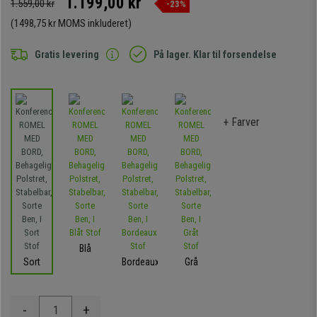
1.199,00 kr
1.559,00 kr
-23%
(1498,75 kr MOMS inkluderet)
Gratis levering
På lager. Klar til forsendelse
+ Farver
Blå
Sort
Bordeaux
Grå
-
+