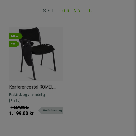
SET
FOR NYLIG
Tilbud
Nye
Konferencestol ROMEL
MED BORD, Behageligt
Praktisk og anvendelig
Polstret, Stabelbar, Sorte
konferencestol ROMEL MED BORD.
[+Info]
Ben, I Sort Stof
Komfortabel, modstandsdygtig og
1.559,00 kr
Gratis levering
med et smukt, moderne design.
1.199,00 kr