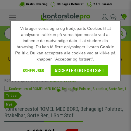
Gratis levering
30 Dages Returret
2 års Garanti
0
Vi bruger vores egne og tredjeparts Cookies til at
analysere trafikken på vores hjemmeside ved at
indhente de nødvendige data til at studere din
browsing. Du kan få flere oplysninger i vores
Cookie
Politik
. Du kan acceptere alle cookies ved at klikke på
Udnyt sommerudsalget hos kontorstolepro! Eksklusive 
knappen ”Accepter og fortsæt”.
rabatter i en begrænset periode - 
Se tilbuddet
 -
ACCEPTER OG FORTSÆT
KONFIGURER
Kontorstolepro
Kontorstole
Konference Stole
Tilbud
Nye
Konferencestol ROMEL MED BORD, Behageligt Polstret,
Stabelbar, Sorte Ben, I Sort Stof