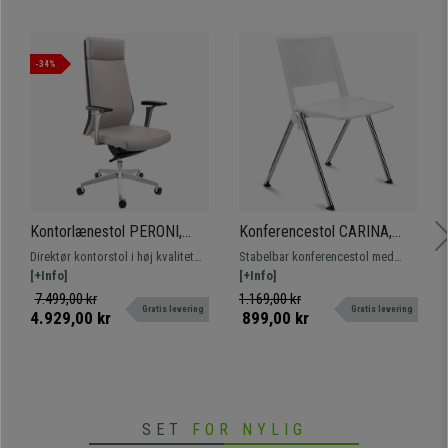
•
Sæde med højdejustering
• Vippende lænemekanisme
•
Polstrede designer armlæn
• Eksklusivt design med syninger
-34%
•
Velegnet til brug i 8 timer
Kontorlænestol PERONI,
Konferencestol CARINA,
Elegance og Komfort,
Stabelbar, Tilslutningskroge,
Direktør kontorstol i høj kvalitet
Stabelbar konferencestol med
Professionel Brug i 8 Timer,
Krombelagte Ben og Hvid
med ergonomisk design. Elegant
[+Info]
tilslutningssystem. Attraktivt,
[+Info]
Høj Kvalitet, Gråt Læder
Farve
og eksklusivt design.
moderne design, fås med betræk,
7.499,00 kr
1.169,00 kr
Gratis levering
Gratis levering
Tilfredshedsgaranti!
bord og armlæn.
4.929,00 kr
899,00 kr
SET
FOR NYLIG