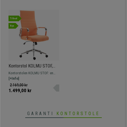
Tilbud
Nye
Kontorstol KOLMU STOF,
Metalfod, Elegant
Kontorstolen KOLMU STOF: en
Syningsdesign, I Orange
model med et iøjnefaldende
[+Info]
design, der kombinerer komfort
2.169,00 kr
og materialer af høj kvalitet.
1.499,00 kr
GARANTI
KONTORSTOLE