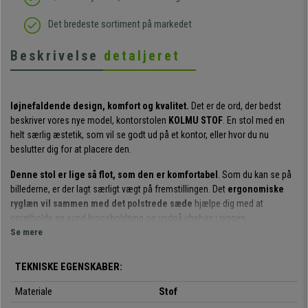
Det bredeste sortiment på markedet
Beskrivelse
detaljeret
Iøjnefaldende design, komfort og kvalitet.
Det er de ord, der bedst
beskriver vores nye model, kontorstolen
KOLMU STOF
. En stol med en
helt særlig æstetik, som vil se godt ud på et kontor, eller hvor du nu
beslutter dig for at placere den.
Denne stol er lige så flot, som den er komfortabel
. Som du kan se på
billederne, er der lagt særligt vægt på fremstillingen. Det
ergonomiske
ryglæn vil sammen med det polstrede sæde
hjælpe dig med at
opretholde en sund kropsholdning og undgå ubehag i ryggen.
Se mere
Den er
betrukket med holdbart stof
, og som er ideelt til kontoret. Vi
tilbyder den også i
forskellige farver
, så du kan finde den, der bedst
TEKNISKE EGENSKABER:
passer til dit rum. Den fås også med læderbetræk.
Materiale
Stof
Et produkt, hvor der er brugt
materialer af højeste kvalitet
til