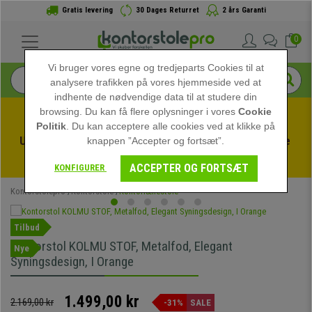
Gratis levering
30 Dages Returret
2 års Garanti
0
Vi bruger vores egne og tredjeparts Cookies til at
analysere trafikken på vores hjemmeside ved at
indhente de nødvendige data til at studere din
browsing. Du kan få flere oplysninger i vores
Cookie
Politik
. Du kan acceptere alle cookies ved at klikke på
Udnyt sommerudsalget hos kontorstolepro! Eksklusive 
knappen ”Accepter og fortsæt”.
rabatter i en begrænset periode - 
Se tilbuddet
 -
ACCEPTER OG FORTSÆT
KONFIGURER
Kontorstolepro
Kontorstole
Kontorlænestole
Tilbud
Kontorstol KOLMU STOF, Metalfod, Elegant
Nye
Syningsdesign, I Orange
1.499,00 kr
2.169,00 kr
-31%
SALE