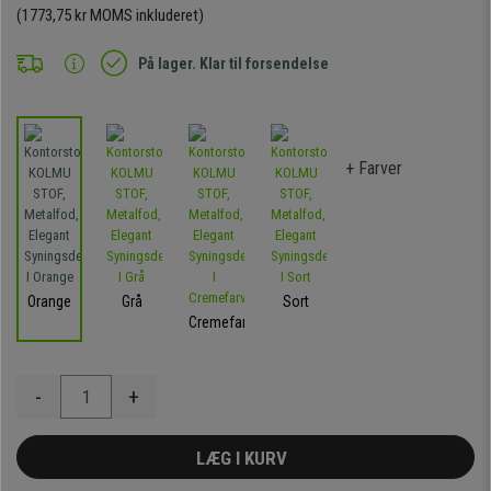
(1773,75 kr MOMS inkluderet)
På lager. Klar til forsendelse
+ Farver
Orange
Grå
Sort
Cremefarvet
-
+
LÆG I KURV