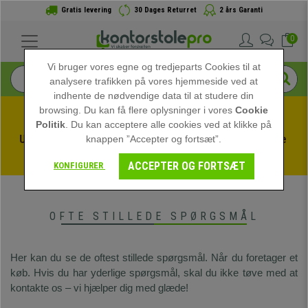
Gratis levering
30 Dages Returret
2 års Garanti
0
Vi bruger vores egne og tredjeparts Cookies til at
analysere trafikken på vores hjemmeside ved at
indhente de nødvendige data til at studere din
browsing. Du kan få flere oplysninger i vores
Cookie
Politik
. Du kan acceptere alle cookies ved at klikke på
Udnyt sommerudsalget hos kontorstolepro! Eksklusive 
knappen ”Accepter og fortsæt”.
rabatter i en begrænset periode - 
Se tilbuddet
 -
ACCEPTER OG FORTSÆT
KONFIGURER
OFTE STILLEDE SPØRGSMÅL
Her kan du se de oftest stillede spørgsmål. Når du foretager et
køb. Hvis du har yderlige spørgsmål, skal du ikke tøve med at
kontakte os – vi hjælper dig med glæde!