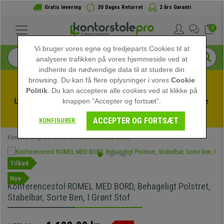
Gratis levering
30 Dages Returret
2 års Garanti
0
Vi bruger vores egne og tredjeparts Cookies til at
analysere trafikken på vores hjemmeside ved at
indhente de nødvendige data til at studere din
browsing. Du kan få flere oplysninger i vores
Cookie
Politik
. Du kan acceptere alle cookies ved at klikke på
Udnyt sommerudsalget hos kontorstolepro! Eksklusive 
knappen ”Accepter og fortsæt”.
rabatter i en begrænset periode - 
Se tilbuddet
 -
ACCEPTER OG FORTSÆT
KONFIGURER
Kontorstolepro
Kontorstole
Konference Stole
Tilbud
Nye
Konferencestol ROMEL MED BORD, Behageligt Polstret,
Stabelbar, Sorte Ben, I Grønt Stof