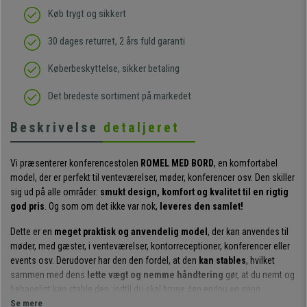
Køb trygt og sikkert
30 dages returret, 2 års fuld garanti
Køberbeskyttelse, sikker betaling
Det bredeste sortiment på markedet
Beskrivelse
detaljeret
Vi præsenterer konferencestolen
ROMEL MED BORD
, en komfortabel
model, der er perfekt til venteværelser, møder, konferencer osv. Den skiller
sig ud på alle områder:
smukt design, komfort og kvalitet til en rigtig
god pris
. Og som om det ikke var nok,
leveres den samlet!
Dette er en
meget praktisk og anvendelig model
, der kan anvendes til
møder, med gæster, i venteværelser, kontorreceptioner, konferencer eller
events osv. Derudover har den den fordel, at den
kan stables
, hvilket
sammen med dens
lette vægt og nemme håndtering
gør, at du nemt og
behageligt kan stable den, indtil du skal bruge den endnu en gang.
Se mere