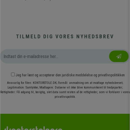
TILMELD DIG VORES NYHEDSBREV
Jeg har læst og accepterer den
juridiske meddelelse
og
privatlivspolitikken
Ansvarlig for filen: KONTORSTOLE.DK; Formål: anmodning om at modtage nyhedsbrevet;
Legitimation: Samtykke; Modtagere: Dataene vil ikke blive kommunikeret til tredjeparter;
Rettigheder: Få adgang til, berigtig, slet data samt resten af de rettigheder, som vi forklarer i vores
privatlivspolitik.