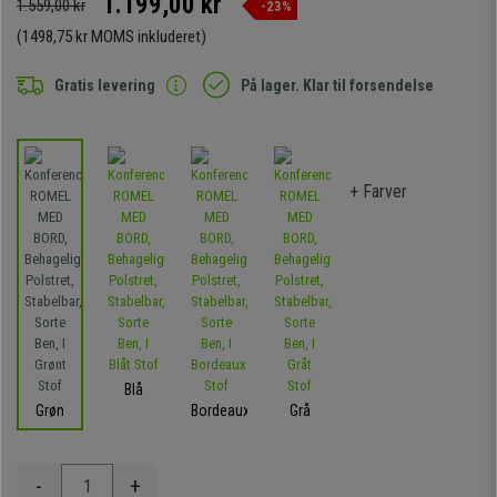
1.199,00 kr
1.559,00 kr
-23%
(1498,75 kr MOMS inkluderet)
Gratis levering
På lager. Klar til forsendelse
+ Farver
Blå
Grøn
Bordeaux
Grå
-
+